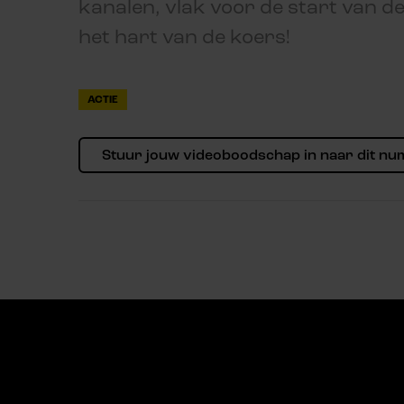
kanalen, vlak voor de start van d
het hart van de koers!
ACTIE
Stuur jouw videoboodschap in naar dit n