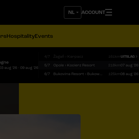
ACCOUNT
ers
Hospitality
Events
4/7
Żagań › Karpacz
161km
UITSLAG
ogne
5/7
Opole › Kocierz Resort
218km
07 aug '26
03 aug '26 - 09 aug '26
6/7
Bukovina Resort › Bukowina Tatrzańska
125km
08 aug '26