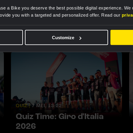
se a Bike you deserve the best possible digital experience. We
rovide you with a targeted and personalized offer. Read our
priv
dates
Customize
QUIZ |
7 MEI, 13:22
Quiz Time: Giro d'Italia
2026