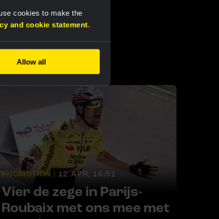
 use cookies to make the
acy and cookie statement
.
Allow all
PROMOTION |
12 APR, 16:51
Vier de zege in Parijs-
Roubaix met ons mee met