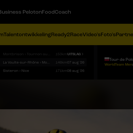
Business Peloton
FoodCoach
am
Talentontwikkeling
Ready2Race
Video's
Foto's
Partn
Montbrison › Tournon-sur-Rhône
153km
UITSLAG
Tour de Pol
La Voulte-sur-Rhône › Mont Ventoux
146km
07 aug '26
WorldTeam Men
Sisteron › Nice
171km
08 aug '26