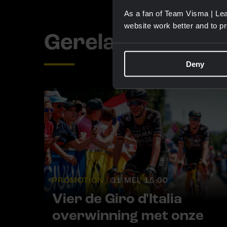
As a fan of Team Visma | Lea
website work better and to p
Gerelateerde up
Deny
PROMOTION |
31 MEI, 15:00
Vier de Giro d'Italia
overwinning met onze