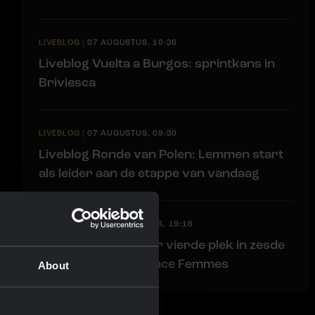
LIVEBLOG
|
07 AUGUSTUS, 10:36
Liveblog Vuelta a Burgos: sprintkans in
Briviesca
LIVEBLOG
|
07 AUGUSTUS, 09:30
Liveblog Ronde van Polen: Lemmen start
als leider aan de etappe van vandaag
RACE REPORT
|
06 AUGUSTUS, 19:16
Van Dam sprint naar vierde plek in zesde
etappe Tour de France Femmes
About