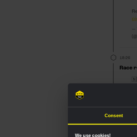
Re
p
—
(
18:26
Race r
🇳
💭
so
Consent
Re
p
—
We use cookies!