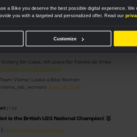
@visma_lab_women)
June 28, 2026
se a Bike you deserve the best possible digital experience. We
rovide you with a targeted and personalized offer. Read our
priv
tory for Lieke, 4th place for Femke de Vries
Customize
🇱
#NationalChampionships
 Victory for Lieke, 4th place for Femke de Vries
ic.twitter.com/nEuE5k50sn
 Team Visma | Lease a Bike Women
@visma_lab_women)
June 28, 2026
CHT
17:29
liot is the British U23 National Champion! 🥇
🇧
#nationalchampionships