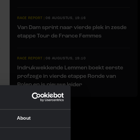
RACE REPORT
|
06 AUGUSTUS, 19:16
Van Dam sprint naar vierde plek in zesde
etappe Tour de France Femmes
RACE REPORT
|
06 AUGUSTUS, 19:10
Indrukwekkende Lemmen boekt eerste
profzege in vierde etappe Ronde van
Polen en is nieuwe leider
About