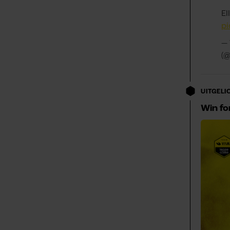
El
p
— 
(
UITGELI
Win fo