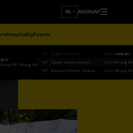
ACCOUNT
ers
Hospitality
Events
4/7
Żagań › Karpacz
161km
UITSLAG
ogne
5/7
Opole › Kocierz Resort
218km
07 aug '26
03 aug '26 - 09 aug '26
6/7
Bukovina Resort › Bukowina Tatrzańska
125km
08 aug '26