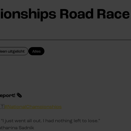
ionships Road Race
leen uitgelicht
Alles
eport! 🗞️
🇹
#NationalChampionships
 “I just went all out. I had nothing left to lose.”
atharina Sadnik