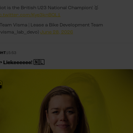
liot is the British U23 National Champion! 🥇
ic.twitter.com/Kye3knBQL1
Team Visma | Lease a Bike Development Team
@visma_lab_devo)
June 28, 2026
CHT
15:53
r Liekeeeeee! 🇳🇱