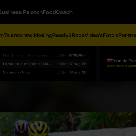
Business Peloton
FoodCoach
am
Talentontwikkeling
Ready2Race
Video's
Foto's
Partn
Montbrison › Tournon-sur-Rhône
153km
UITSLAG
Tour de Pol
La Voulte-sur-Rhône › Mont Ventoux
146km
07 aug '26
WorldTeam Men
Sisteron › Nice
171km
08 aug '26