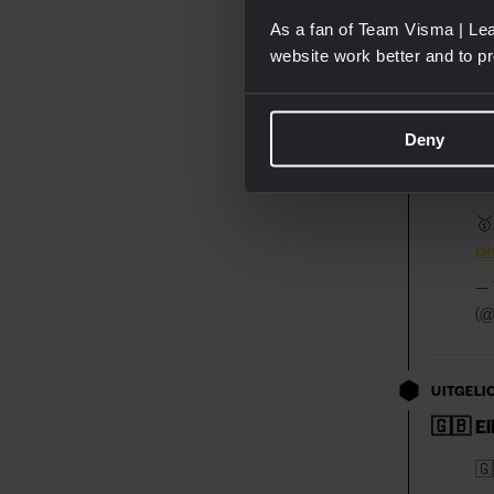
(
As a fan of Team Visma | Lea
website work better and to p
17:30
🥇 Vic
Deny
🇳
🥇
p
—
(
UITGELI
🇬🇧 El
