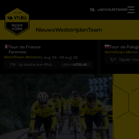
ACCOUNT
SHOP
Nieuws
Wedstrijden
Team
Tour de France
Tour de Polog
Femmes
WorldTeam Men
03 
Notificaties
Menu
WorldTeam Women
01 aug '26 - 09 aug '26
5/7
7/9
La Voulte-sur-Rhône › Mont Ventoux
146km
UITSLAG