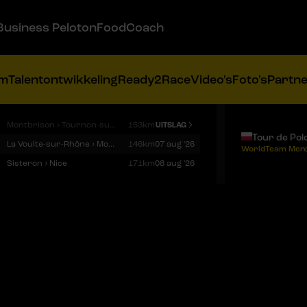
Business Peloton
FoodCoach
am
Talentontwikkeling
Ready2Race
Video's
Foto's
Partn
Montbrison › Tournon-sur-Rhône
153km
UITSLAG
Tour de Pol
La Voulte-sur-Rhône › Mont Ventoux
146km
07 aug '26
WorldTeam Men
Sisteron › Nice
171km
08 aug '26