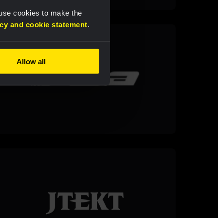
 use cookies to make the
acy and cookie statement
.
Allow all