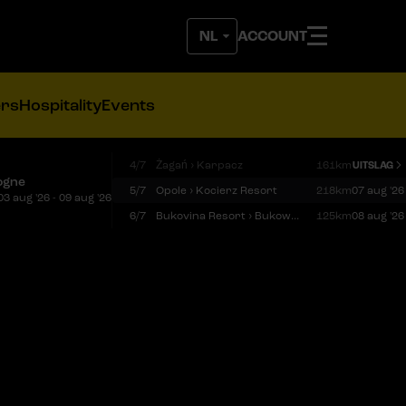
ACCOUNT
ers
Hospitality
Events
4/7
Żagań › Karpacz
161km
UITSLAG
ogne
5/7
Opole › Kocierz Resort
218km
07 aug '26
03 aug '26 - 09 aug '26
6/7
Bukovina Resort › Bukowina Tatrzańska
125km
08 aug '26