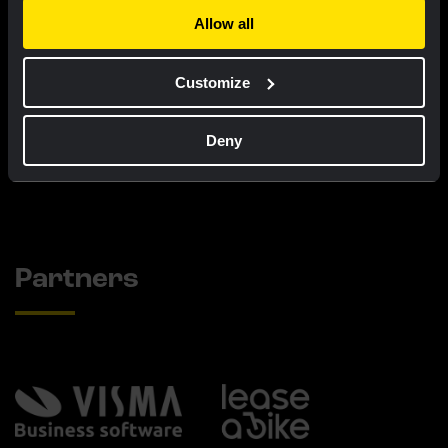
Allow all
Wielershirt kids - Dream like a
Buckethat - Team Visma |
Customize
champion
Lease a Bike
€ 60,00
€ 25,00
Deny
Nieuw
Nieuw
Partners