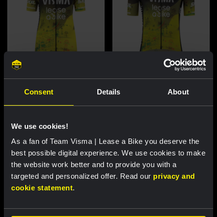
Wielershirt vrouwen - Dream
Wielershirt mannen - Dream like
like a champion
a champion
Consent
Details
About
€ 85,00
€ 85,00
Nieuw
Nieuw
We use cookies!
As a fan of Team Visma | Lease a Bike you deserve the
best possible digital experience. We use cookies to make
the website work better and to provide you with a
targeted and personalized offer. Read our
privacy and
cookie statement
.