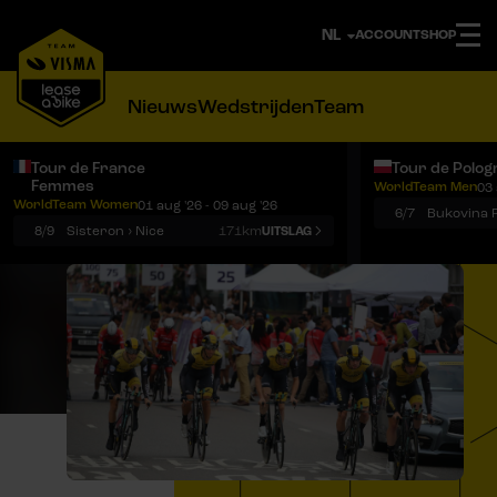
ACCOUNT
SHOP
Nieuws
Wedstrijden
Team
Tour de France
Tour de Polog
Femmes
WorldTeam Men
03 
Notificaties
Menu
WorldTeam Women
01 aug '26 - 09 aug '26
6/7
8/9
Sisteron › Nice
171km
UITSLAG