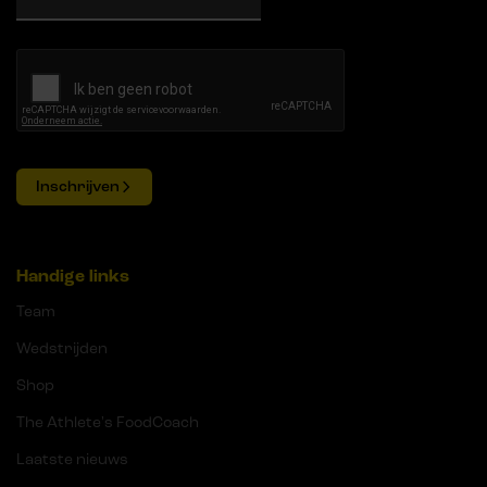
Inschrijven
Handige links
Team
Wedstrijden
Shop
The Athlete's FoodCoach
Laatste nieuws