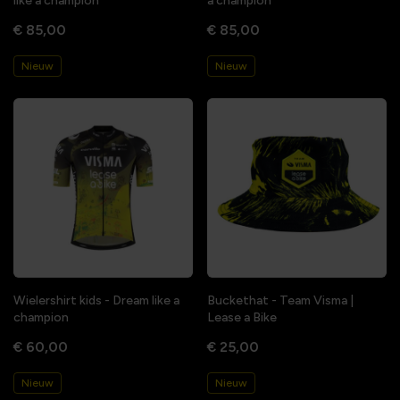
like a champion
a champion
€ 85,00
€ 85,00
Nieuw
Nieuw
Wielershirt kids - Dream like a
Buckethat - Team Visma |
champion
Lease a Bike
€ 60,00
€ 25,00
Nieuw
Nieuw