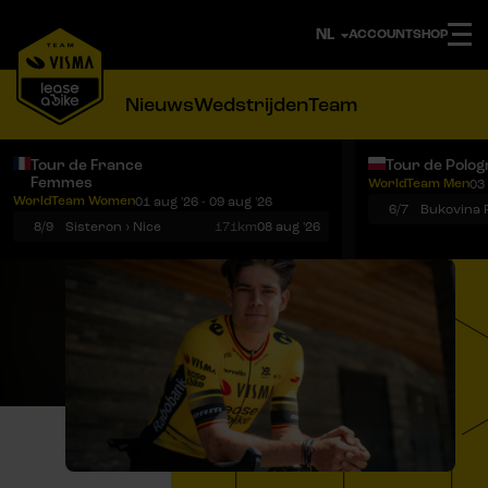
ACCOUNT
SHOP
Nieuws
Wedstrijden
Team
Tour de France
Tour de Polog
Femmes
WorldTeam Men
03 
Notificaties
Menu
WorldTeam Women
01 aug '26 - 09 aug '26
6/7
8/9
Sisteron › Nice
171km
08 aug '26