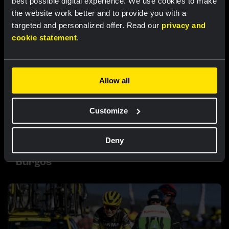
best possible digital experience. We use cookies to make
the website work better and to provide you with a
targeted and personalized offer. Read our
privacy and
cookie statement
.
Allow all
Customize
RACE REPORT |
8 AUG, 17:00
Deny
Nordhagen zevende in slotrit van Vuelta a
Burgos