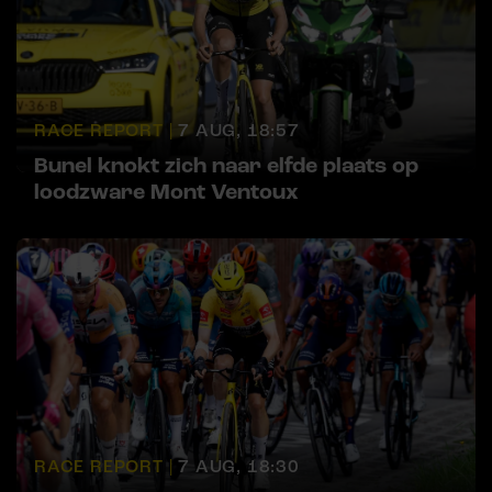
RACE REPORT |
7 AUG, 18:57
Bunel knokt zich naar elfde plaats op
loodzware Mont Ventoux
RACE REPORT |
7 AUG, 18:30