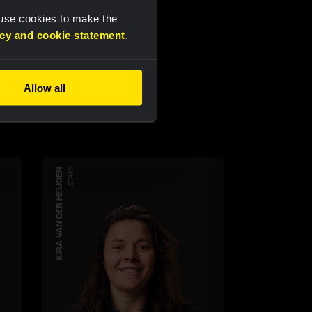
 use cookies to make the
acy and cookie statement
.
Allow all
KIRA VAN DER HEIJDEN
STAFF