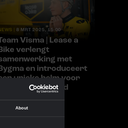
NEWS |
8 MRT 2025, 15:00
Team Visma | Lease a
Bike verlengt
samenwerking met
Bygma en introduceert
een unieke helm voor
Jonas Vingegaard
About