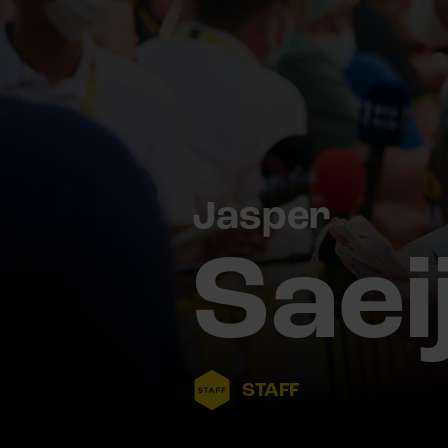
Jasper
Saei
STAFF