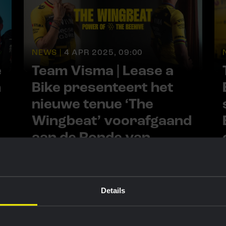
NEWS |
4 APR 2025, 09:00
e
Team Visma | Lease a
n
Bike presenteert het
nieuwe tenue ‘The
Wingbeat’ voorafgaand
aan de Ronde van
Vlaanderen
Details