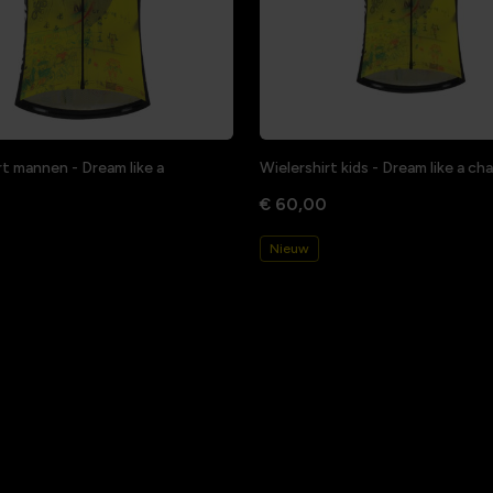
rt mannen - Dream like a
Wielershirt kids - Dream like a c
€ 60,00
Nieuw