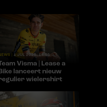
NEWS |
1 JUL 2025, 14:55
Team Visma | Lease a
Bike lanceert nieuw
regulier wielershirt