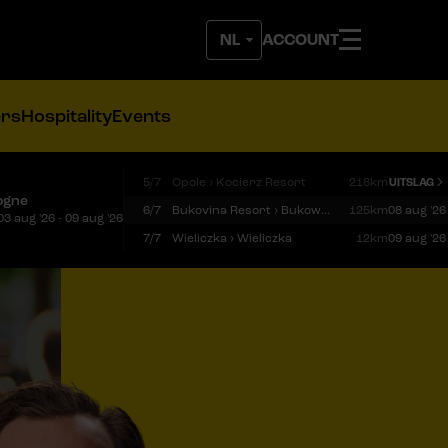
ACCOUNT
ers
Hospitality
Events
5/7
Opole › Kocierz Resort
218km
UITSLAG
ogne
6/7
Bukovina Resort › Bukowina Tatrzańska
125km
08 aug '26
03 aug '26 - 09 aug '26
7/7
Wieliczka › Wieliczka
12km
09 aug '26