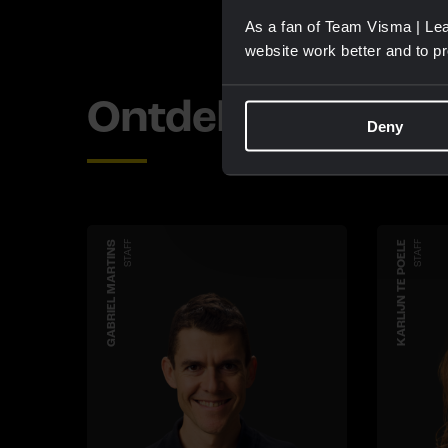
As a fan of Team Visma | Lea
website work better and to p
Ontdek meer te
Deny
GABRIEL MARTINS
STAFF
KARLIJN TE POELE
STAFF