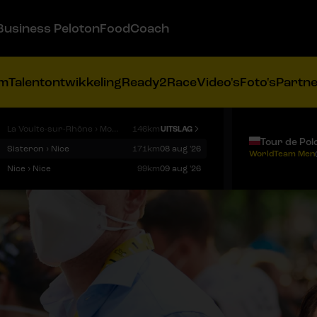
Business Peloton
FoodCoach
am
Talentontwikkeling
Ready2Race
Video's
Foto's
Partn
La Voulte-sur-Rhône › Mont Ventoux
146km
UITSLAG
Tour de Pol
Sisteron › Nice
171km
08 aug '26
WorldTeam Men
Nice › Nice
99km
09 aug '26