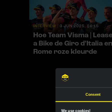
INTERVIEW |
3 JUN 2025, 14:15
Hoe Team Visma | Leas
a Bike de Giro d’Italia e
Rome roze kleurde
Consent
We use cookies!