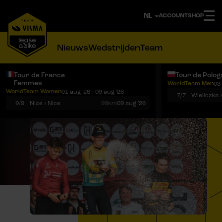
ACCOUNT
SHOP
Nieuws
Wedstrijden
Team
Tour de France
Tour de Polog
Femmes
WorldTeam Men
03 
Notificaties
Menu
WorldTeam Women
01 aug '26 - 09 aug '26
7/7
Wieliczka 
9/9
Nice › Nice
99km
09 aug '26