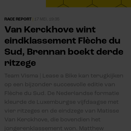
RACE REPORT
|
17 MEI, 19:35
Van Kerckhove wint
eindklassement Flèche du
Sud, Brennan boekt derde
ritzege
Team Visma | Lease a Bike kan terugkijken
op een bijzonder succesvolle editie van
Flèche du Sud. De Nederlandse formatie
kleurde de Luxemburgse vijfdaagse met
vier ritzeges en de eindzege van Matisse
Van Kerckhove, die bovendien het
jongerenklassement won. Matthew