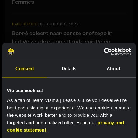
Femmes
RACE REPORT
|
08 AUGUSTUS, 19:18
Barré soleert naar eerste profzege in
lastige zesde etappe Ronde van Polen
RACE REPORT
|
08 AUGUSTUS, 17:00
Consent
Details
About
Nordhagen zevende in slotrit van Vuelta a
Burgos
We use cookies!
As a fan of Team Visma | Lease a Bike you deserve the
LIVEBLOG
|
08 AUGUSTUS, 16:29
best possible digital experience. We use cookies to make
Liveblog Ronde van Polen: Barré soleert
the website work better and to provide you with a
naar winst in zesde etappe!
targeted and personalized offer. Read our
privacy and
cookie statement
.