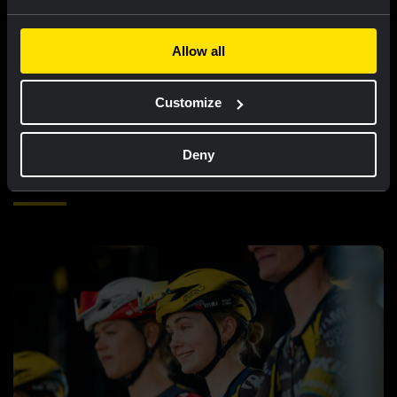
LIVEBLOG
|
08 AUGUSTUS, 12:00
Liveblog Tour de France Femmes: zevende
Allow all
plaats voor Van Dam na lastige finale
Customize
Deny
Gerelateerde updates