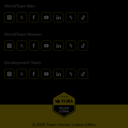
WorldTeam Men
WorldTeam Women
Development Team
© 2026 Team Visma | Lease a Bike