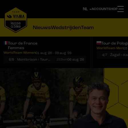
ACCOUNT
SHOP
Nieuws
Wedstrijden
Team
Tour de France
Tour de Polog
Femmes
WorldTeam Men
03 
Notificaties
Menu
WorldTeam Women
01 aug '26 - 09 aug '26
4/7
Żagań › K
6/9
Montbrison › Tournon-sur-Rhône
153km
06 aug '26