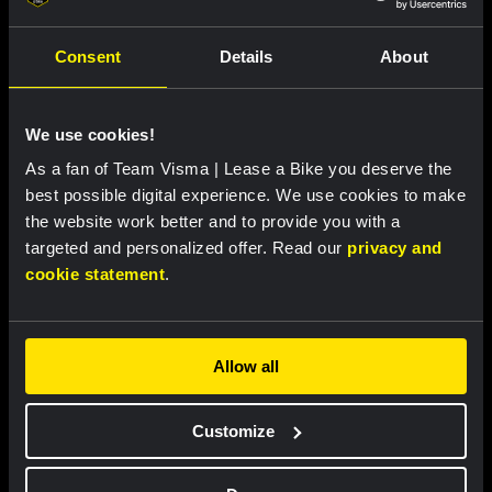
Uitgelichte producten
Consent
Details
About
We use cookies!
As a fan of Team Visma | Lease a Bike you deserve the
best possible digital experience. We use cookies to make
the website work better and to provide you with a
targeted and personalized offer. Read our
privacy and
cookie statement
.
Wielershirt vrouwen - Dream
Wielershirt mannen - Dream like
Allow all
like a champion
a champion
€ 85,00
€ 85,00
Customize
Nieuw
Nieuw