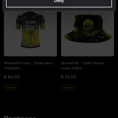
Deny
Wielershirt kids - Dream like a
Buckethat - Team Visma |
champion
Lease a Bike
€ 60,00
€ 25,00
Nieuw
Nieuw