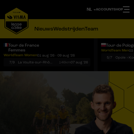
ACCOUNT
SHOP
Nieuws
Wedstrijden
Team
Tour de France
Tour de Polog
Femmes
WorldTeam Men
03 
Notificaties
Menu
WorldTeam Women
01 aug '26 - 09 aug '26
5/7
7/9
La Voulte-sur-Rhône › Mont Ventoux
146km
07 aug '26