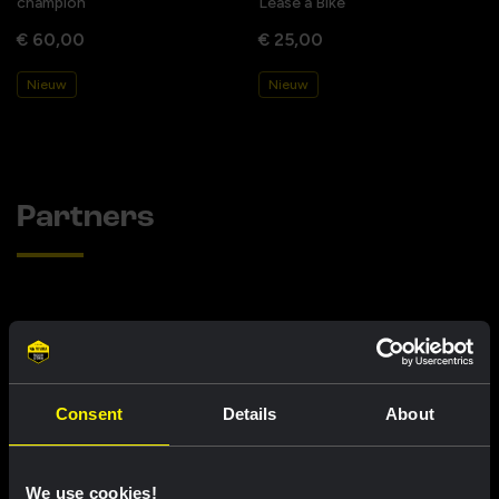
champion
Lease a Bike
€ 60,00
€ 25,00
Nieuw
Nieuw
Partners
Consent
Details
About
We use cookies!