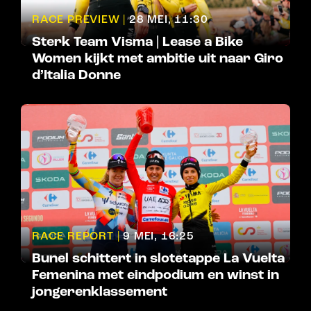
RACE PREVIEW |
28 MEI, 11:30
Sterk Team Visma | Lease a Bike
Women kijkt met ambitie uit naar Giro
d’Italia Donne
RACE REPORT |
9 MEI, 16:25
Bunel schittert in slotetappe La Vuelta
Femenina met eindpodium en winst in
jongerenklassement