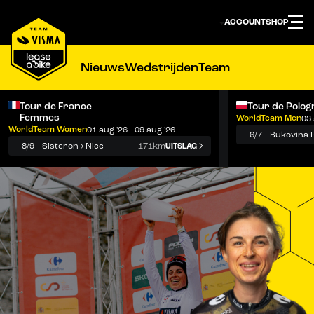
ACCOUNT
SHOP
Nieuws
Wedstrijden
Team
Tour de France
Tour de Polog
Femmes
WorldTeam Men
03 
Notificaties
Menu
WorldTeam Women
01 aug '26 - 09 aug '26
6/7
8/9
Sisteron › Nice
171km
UITSLAG