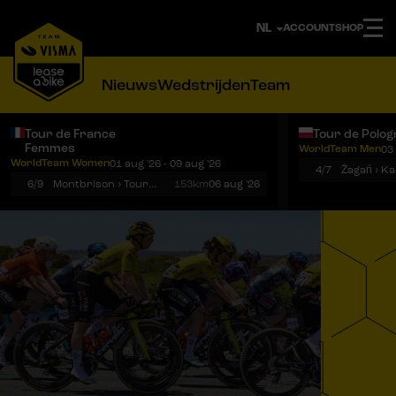
ACCOUNT
SHOP
Nieuws
Wedstrijden
Team
Tour de France
Tour de Polog
Femmes
WorldTeam Men
03 
Notificaties
Menu
WorldTeam Women
01 aug '26 - 09 aug '26
4/7
Żagań › K
6/9
Montbrison › Tournon-sur-Rhône
153km
06 aug '26