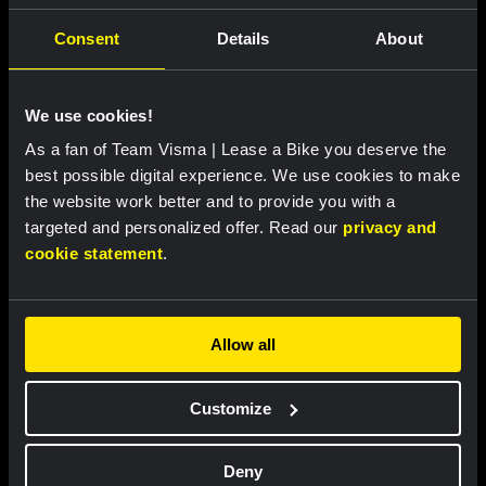
Consent
Details
About
We use cookies!
As a fan of Team Visma | Lease a Bike you deserve the
best possible digital experience. We use cookies to make
the website work better and to provide you with a
Wielershirt kids - Dream like a
Buckethat - Team Visma |
targeted and personalized offer. Read our
privacy and
champion
Lease a Bike
cookie statement
.
€ 60,00
€ 25,00
Nieuw
Nieuw
Allow all
Customize
Partners
Deny