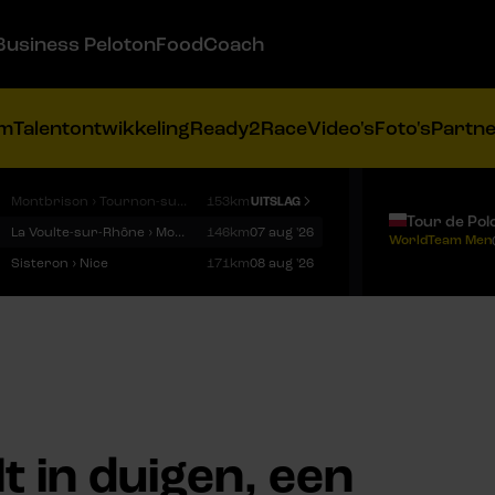
Business Peloton
FoodCoach
am
Talentontwikkeling
Ready2Race
Video's
Foto's
Partn
Montbrison › Tournon-sur-Rhône
153km
UITSLAG
Tour de Pol
La Voulte-sur-Rhône › Mont Ventoux
146km
07 aug '26
WorldTeam Men
Sisteron › Nice
171km
08 aug '26
t in duigen, een