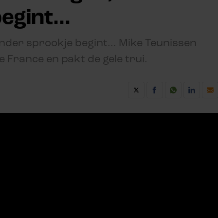
gint...
ander sprookje begint... Mike Teunissen
e France en pakt de gele trui.