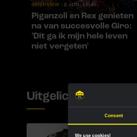
INTERVIEW |
2 JUN, 16:45
Piganzoli en Rex genieten
na van succesvolle Giro:
'Dit ga ik mijn hele leven
niet vergeten'
Uitgelichte produc
Consent
We use cookies!