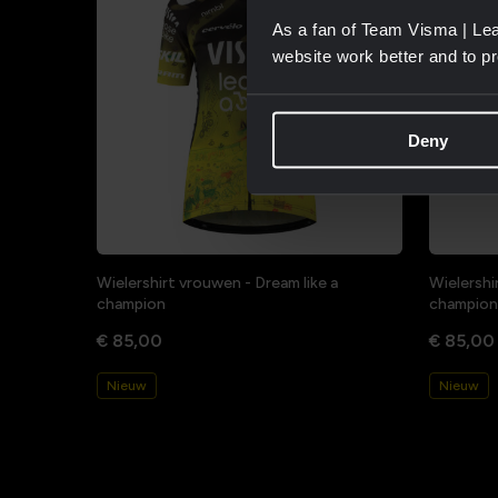
As a fan of Team Visma | Lea
website work better and to p
Deny
Wielershirt vrouwen - Dream like a
Wielershi
champion
champion
€ 85,00
€ 85,00
Nieuw
Nieuw