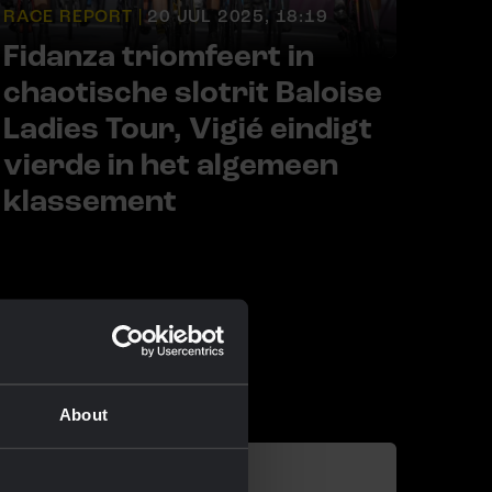
RACE REPORT |
20 JUL 2025, 18:19
Fidanza triomfeert in
chaotische slotrit Baloise
Ladies Tour, Vigié eindigt
vierde in het algemeen
klassement
About