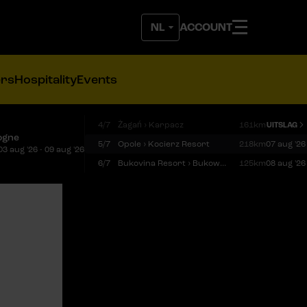
ACCOUNT
ers
Hospitality
Events
4/7
Żagań › Karpacz
161km
UITSLAG
ogne
5/7
Opole › Kocierz Resort
218km
07 aug '26
03 aug '26 - 09 aug '26
6/7
Bukovina Resort › Bukowina Tatrzańska
125km
08 aug '26