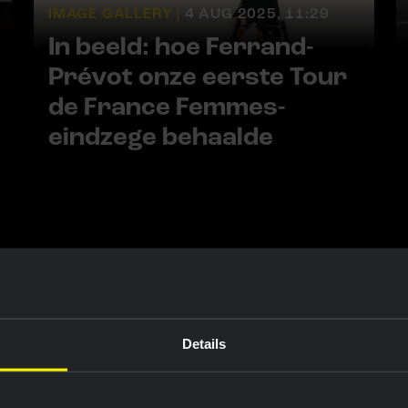
IMAGE GALLERY |
4 AUG 2025, 11:29
In beeld: hoe Ferrand-
Prévot onze eerste Tour
de France Femmes-
eindzege behaalde
ten
Details