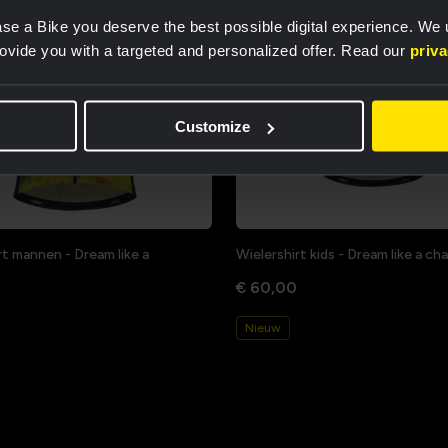
se a Bike you deserve the best possible digital experience. We
rovide you with a targeted and personalized offer. Read our
priv
Customize
rt mannen - Dream like a
Wielershirt kids - Dream like a c
€ 60,00
Nieuw