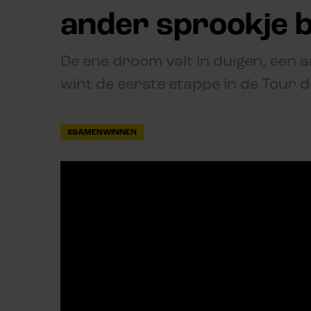
ander sprookje be
De ene droom valt in duigen, een 
wint de eerste etappe in de Tour d
#SAMENWINNEN