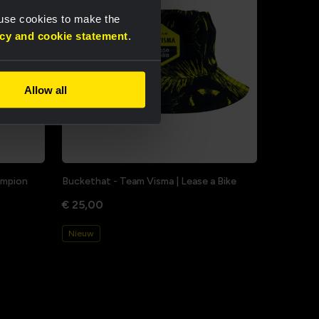
 use cookies to make the
acy and cookie statement
.
Allow all
hampion
Buckethat - Team Visma | Lease a Bike
€ 25,00
Nieuw