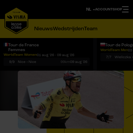
ACCOUNT
SHOP
Nieuws
Wedstrijden
Team
Tour de France
Tour de Polog
Femmes
WorldTeam Men
03 
Notificaties
Menu
WorldTeam Women
01 aug '26 - 09 aug '26
7/7
Wieliczka 
9/9
Nice › Nice
99km
09 aug '26