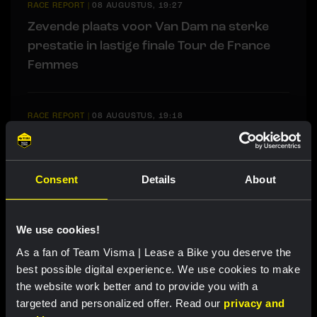
RACE REPORT
|
08 AUGUSTUS, 19:27
Zevende plaats voor Van Dam na sterke
prestatie in lastige finale Tour de France
Femmes
RACE REPORT
|
08 AUGUSTUS, 19:18
Barré soleert naar eerste profzege in
lastige zesde etappe Ronde van Polen
Consent
Details
About
RACE REPORT
|
08 AUGUSTUS, 17:00
Nordhagen zevende in slotrit van Vuelta a
We use cookies!
Burgos
As a fan of Team Visma | Lease a Bike you deserve the
best possible digital experience. We use cookies to make
the website work better and to provide you with a
LIVEBLOG
|
08 AUGUSTUS, 16:29
targeted and personalized offer. Read our
privacy and