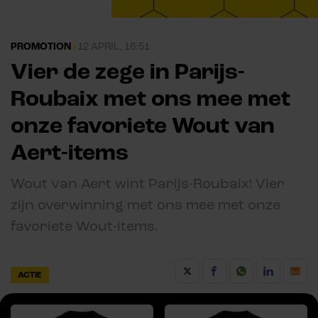
PROMOTION
|
12 APRIL, 16:51
Vier de zege in Parijs-
Roubaix met ons mee met
onze favoriete Wout van
Aert-items
Wout van Aert wint Parijs-Roubaix! Vier
zijn overwinning met ons mee met onze
favoriete Wout-items.
ACTIE