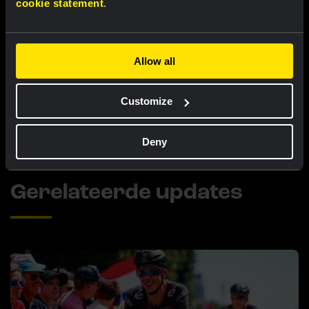
Liveblog Ronde van Polen: Barré soleert
cookie statement
.
naar winst in zesde etappe!
Allow all
LIVEBLOG
|
08 AUGUSTUS, 12:00
Liveblog Tour de France Femmes: zevende
Customize
plaats voor Van Dam na lastige finale
Deny
Gerelateerde updates