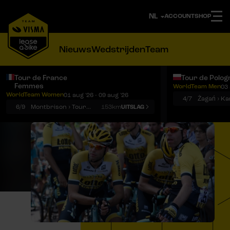
ACCOUNT
SHOP
Nieuws
Wedstrijden
Team
Tour de France
Tour de Polog
Femmes
WorldTeam Men
03 
Notificaties
Menu
WorldTeam Women
01 aug '26 - 09 aug '26
4/7
Żagań › K
6/9
Montbrison › Tournon-sur-Rhône
153km
UITSLAG