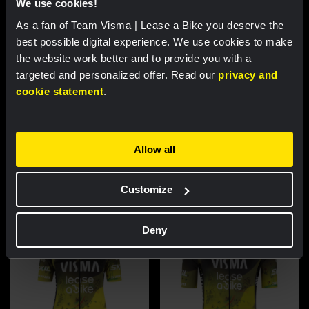
We use cookies!
As a fan of Team Visma | Lease a Bike you deserve the
best possible digital experience. We use cookies to make
RACE REPORT |
6 AUG, 17:30
the website work better and to provide you with a
Tulett handhaaft zich in top tien
targeted and personalized offer. Read our
privacy and
klassement na zware bergetappe in
cookie statement
.
Vuelta a Burgos
Allow all
Uitgelichte producten
Customize
Deny