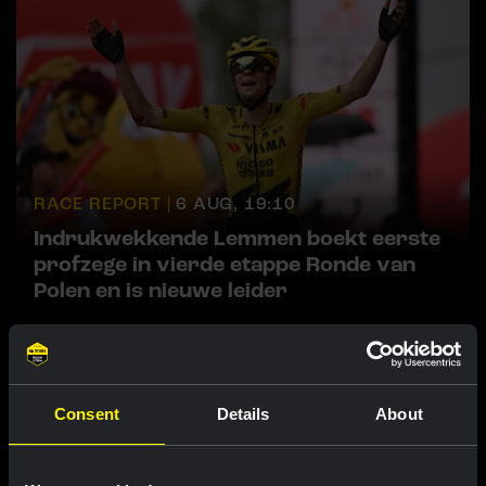
RACE REPORT |
6 AUG, 19:10
Indrukwekkende Lemmen boekt eerste
profzege in vierde etappe Ronde van
Polen en is nieuwe leider
Consent
Details
About