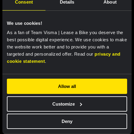
Consent
Details
About
We use cookies!
As a fan of Team Visma | Lease a Bike you deserve the
best possible digital experience. We use cookies to make
Wielershirt kids - Dream like a
Buckethat - Team Visma |
the website work better and to provide you with a
champion
Lease a Bike
targeted and personalized offer. Read our
privacy and
€ 60,00
€ 25,00
cookie statement
.
Nieuw
Nieuw
Allow all
Customize
Partners
Deny