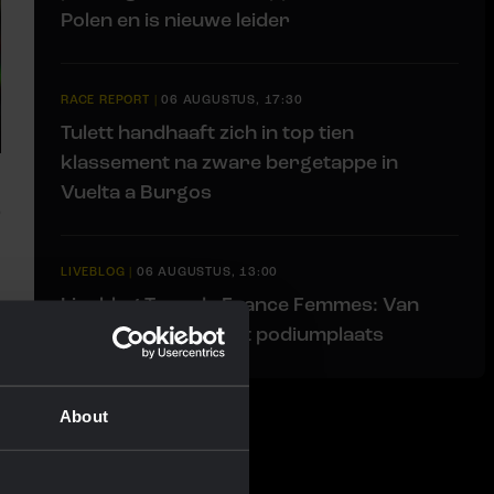
Polen en is nieuwe leider
RACE REPORT
|
06 AUGUSTUS, 17:30
Tulett handhaaft zich in top tien
klassement na zware bergetappe in
Vuelta a Burgos
LIVEBLOG
|
06 AUGUSTUS, 13:00
Liveblog Tour de France Femmes: Van
Dam grijpt net naast podiumplaats
About