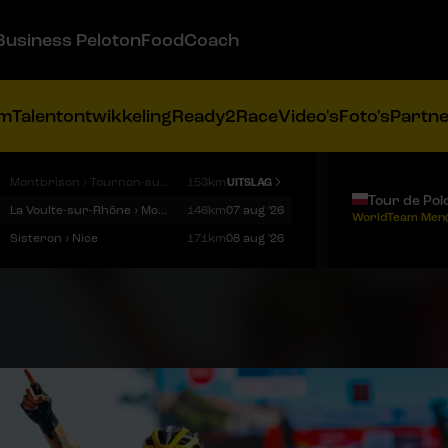
Business Peloton
FoodCoach
am
Talentontwikkeling
Ready2Race
Video's
Foto's
Partn
Montbrison › Tournon-sur-Rhône
153km
UITSLAG
Tour de Pol
La Voulte-sur-Rhône › Mont Ventoux
146km
07 aug '26
WorldTeam Men
Sisteron › Nice
171km
08 aug '26