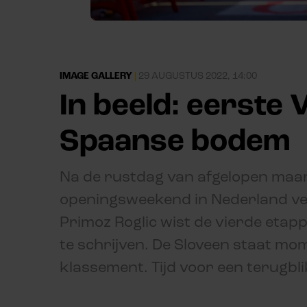
IMAGE GALLERY
|
29 AUGUSTUS 2022, 14:00
In beeld: eerste 
Spaanse bodem
Na de rustdag van afgelopen maan
openingsweekend in Nederland ver
Primoz Roglic wist de vierde etap
te schrijven. De Sloveen staat mo
klassement. Tijd voor een terugblik