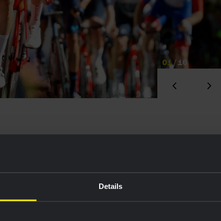
01
/
16
af nadat de vlucht van de dag op een ruime
oton. Hij staat momenteel op de derde plaats in
Details