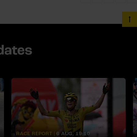
dates
RACE REPORT |
6 AUG, 19:10