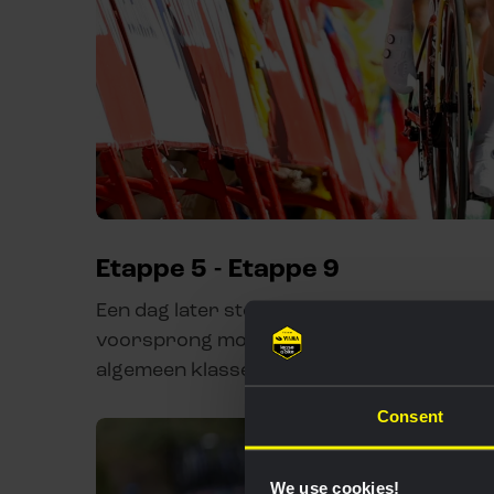
Etappe 5 - Etappe 9
Een dag later stond Roglic zijn rode trui 
voorsprong mocht binnenkomen van het pel
algemeen klassement.
Consent
We use cookies!