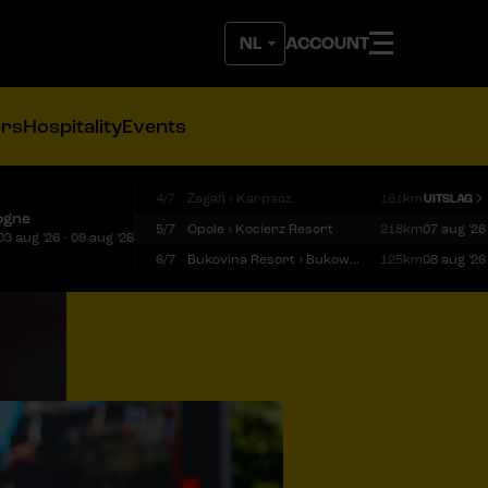
ACCOUNT
ers
Hospitality
Events
4/7
Żagań › Karpacz
161km
UITSLAG
ogne
5/7
Opole › Kocierz Resort
218km
07 aug '26
03 aug '26 - 09 aug '26
6/7
Bukovina Resort › Bukowina Tatrzańska
125km
08 aug '26