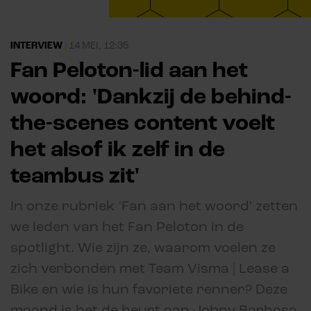
INTERVIEW
|
14 MEI, 12:35
Fan Peloton-lid aan het
woord: 'Dankzij de behind-
the-scenes content voelt
het alsof ik zelf in de
teambus zit'
In onze rubriek 'Fan aan het woord' zetten
we leden van het Fan Peloton in de
spotlight. Wie zijn ze, waarom voelen ze
zich verbonden met Team Visma | Lease a
Bike en wie is hun favoriete renner? Deze
maand is het de beurt aan Johny Barbosa