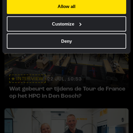
Femmes
Allow all
Customize
Deny
INTERVIEW
22 JUL, 10:53
Wat gebeurt er tijdens de Tour de France
op het HPC in Den Bosch?