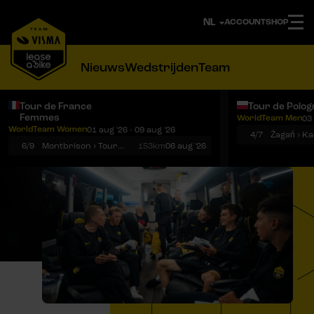
ACCOUNT
SHOP
Nieuws
Wedstrijden
Team
Tour de France
Tour de Polog
Femmes
WorldTeam Men
03 
Notificaties
Menu
WorldTeam Women
01 aug '26 - 09 aug '26
4/7
Żagań › K
6/9
Montbrison › Tournon-sur-Rhône
153km
06 aug '26