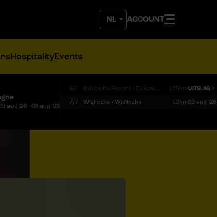
ACCOUNT
ers
Hospitality
Events
6/7
Bukovina Resort › Bukowina Tatrzańska
125km
UITSLAG
ogne
7/7
Wieliczka › Wieliczka
12km
09 aug '26
03 aug '26 - 09 aug '26