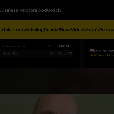
Business Peloton
FoodCoach
am
Talentontwikkeling
Ready2Race
Video's
Foto's
Partn
Sisteron › Nice
171km
UITSLAG
Tour de Pol
Nice › Nice
99km
09 aug '26
WorldTeam Men