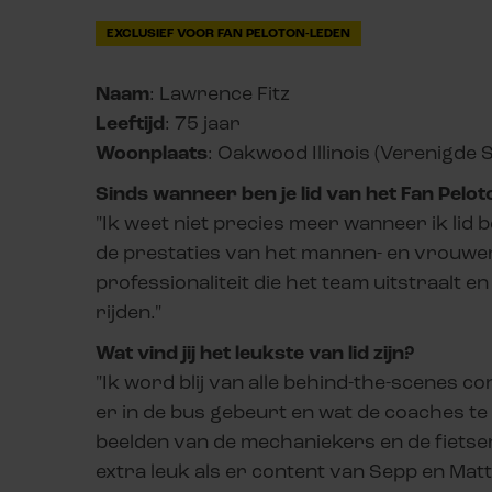
EXCLUSIEF VOOR FAN PELOTON-LEDEN
Naam
: Lawrence Fitz
Leeftijd
: 75 jaar
Woonplaats
: Oakwood Illinois (Verenigde 
Sinds wanneer ben je lid van het Fan Pelo
"Ik weet niet precies meer wanneer ik lid 
de prestaties van het mannen- en vrouwe
professionaliteit die het team uitstraalt
rijden."
Wat vind jij het leukste van lid zijn?
"Ik word blij van alle behind-the-scenes con
er in de bus gebeurt en wat de coaches t
beelden van de mechaniekers en de fietsen 
extra leuk als er content van Sepp en Mat