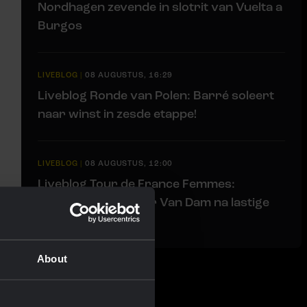
Nordhagen zevende in slotrit van Vuelta a
Burgos
LIVEBLOG
|
08 AUGUSTUS, 16:29
Liveblog Ronde van Polen: Barré soleert
naar winst in zesde etappe!
LIVEBLOG
|
08 AUGUSTUS, 12:00
Liveblog Tour de France Femmes:
zevende plaats voor Van Dam na lastige
finale
About