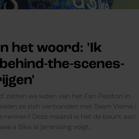
an het woord: 'Ik
e behind-the-scenes-
ijgen'
' zetten we leden van het Fan Peloton in
 voelen ze zich verbonden met Team Visma |
ete renner? Deze maand is het de beurt aan
se a Bike al jarenlang volgt.