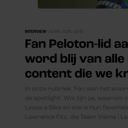
INTERVIEW
|
03 MEI 2025, 12:47
Fan Peloton-lid a
word blij van all
content die we kr
In onze rubriek 'Fan aan het woord
de spotlight. Wie zijn ze, waarom
Lease a Bike en wie is hun favori
Lawrence Fitz, die Team Visma | Lea