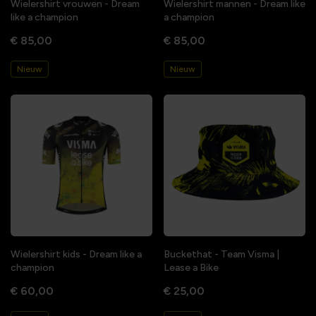
Wielershirt vrouwen - Dream
Wielershirt mannen - Dream like
like a champion
a champion
€ 85,00
€ 85,00
Nieuw
Nieuw
Wielershirt kids - Dream like a
Buckethat - Team Visma |
champion
Lease a Bike
€ 60,00
€ 25,00