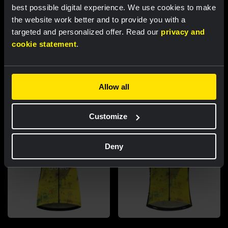
best possible digital experience. We use cookies to make
NEWS |
14 JAN 2025, 11:40
the website work better and to provide you with a
Dit zijn onze 2025 fietsen
targeted and personalized offer. Read our
privacy and
cookie statement
.
Uitgelichte producten
Allow all
Customize
Deny