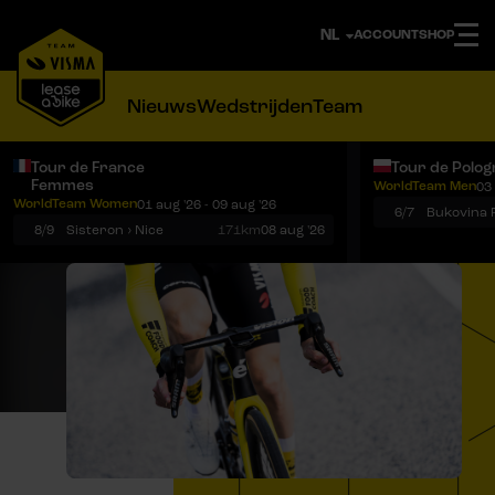
ACCOUNT
SHOP
Nieuws
Wedstrijden
Team
Tour de France
Tour de Polog
Femmes
WorldTeam Men
03 
Notificaties
Menu
WorldTeam Women
01 aug '26 - 09 aug '26
6/7
8/9
Sisteron › Nice
171km
08 aug '26