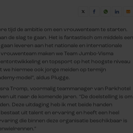
e tijd de ambitie om een vrouwenteam te starten.
 aan de slag te gaan. Het is fantastisch om middels ee
gaan leveren aan het nationale en internationale
it vrouwenteam maken we Team Jumbo-Visma
lentontwikkeling en topsport op het hoogste niveau
t we hiermee ook jonge meiden op termijn
ademy-model”, aldus Plugge.
n Esra Tromp, voormalig teammanager van Parkhotel
en uit naar de komende jaren. “De doelstelling is om
en. Deze uitdaging heb ik met beide handen
taat uit talent en ervaring en heeft een heel
varing die binnen deze organisatie beschikbaar is
enwielrennen.”