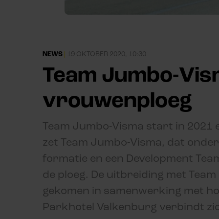
NEWS
|
19 OKTOBER 2020, 10:30
Team Jumbo-Vism
vrouwenploeg
Team Jumbo-Visma start in 2021 
zet Team Jumbo-Visma, dat onder 
formatie en een Development Team,
de ploeg. De uitbreiding met Tea
gekomen in samenwerking met h
Parkhotel Valkenburg verbindt zi