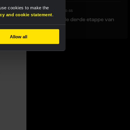
 use cookies to make the
LIVEBLOG
|
05 AUGUSTUS, 10:55
acy and cookie statement
.
Liveblog: Volg hier de derde etappe van
de Ronde van Polen
Allow all
e