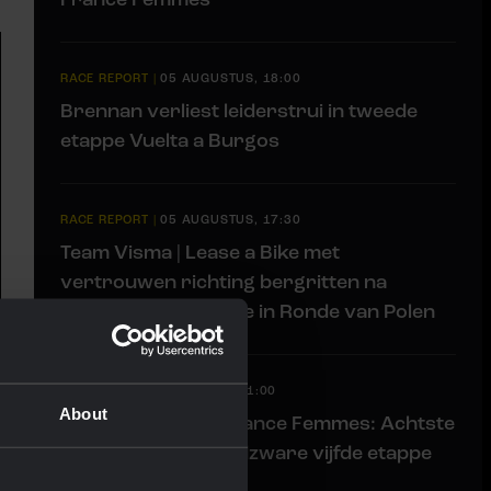
RACE REPORT
|
05 AUGUSTUS, 18:00
Brennan verliest leiderstrui in tweede
etappe Vuelta a Burgos
RACE REPORT
|
05 AUGUSTUS, 17:30
Team Visma | Lease a Bike met
vertrouwen richting bergritten na
nieuwe sprintetappe in Ronde van Polen
LIVEBLOG
|
05 AUGUSTUS, 11:00
About
Liveblog Tour de France Femmes: Achtste
plek De Vries in loodzware vijfde etappe