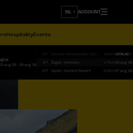
ACCOUNT
ers
Hospitality
Events
3/7
Gorzów Wielkopolski › Zielona Góra
193km
UITSLAG
ogne
4/7
Żagań › Karpacz
176km
06 aug '26
03 aug '26 - 09 aug '26
5/7
Opole › Kocierz Resort
218km
07 aug '26