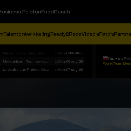
Business Peloton
FoodCoach
am
Talentontwikkeling
Ready2Race
Video's
Foto's
Partn
Mâcon › Belleville-en-Beaujolais
140km
UITSLAG
Tour de Pol
Montbrison › Tournon-sur-Rhône
153km
06 aug '26
WorldTeam Men
La Voulte-sur-Rhône › Mont Ventoux
146km
07 aug '26