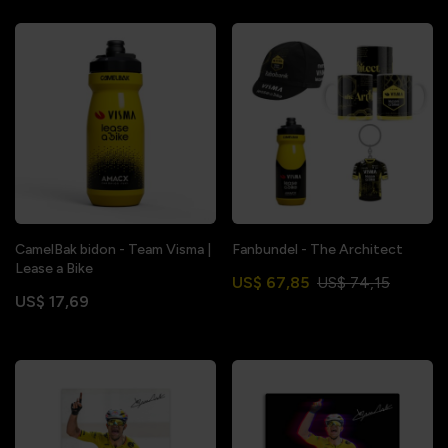
CamelBak bidon - Team Visma |
Fanbundel - The Architect
Lease a Bike
US$ 67,85
US$ 74,15
US$ 17,69