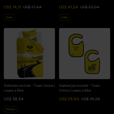
US$ 14,11
US$ 17,64
US$ 41,24
US$ 53,04
Sale
Sale
Dekbedovertrek - Team Visma |
Slabbetjes bundel - Team
Lease a Bike
Visma | Lease a Bike
US$ 58,94
US$ 29,44
US$ 35,28
Nieuw