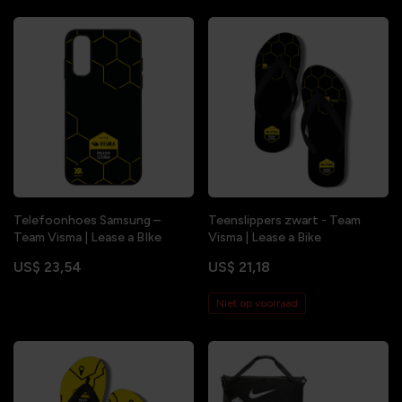
Telefoonhoes Samsung –
Teenslippers zwart - Team
Team Visma | Lease a BIke
Visma | Lease a Bike
US$ 23,54
US$ 21,18
Niet op voorraad