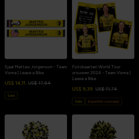
Sjaal Matteo Jorgenson - Team
Fotokaarten World Tour
Visma | Lease a Bike
vrouwen 2024 - Team Visma |
Lease a Bike
US$ 14,11
US$ 17,64
US$ 9,39
US$ 11,74
Sale
Sale
Beperkte voorraad