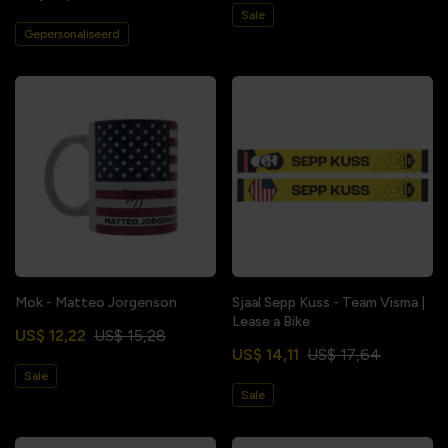
Sale
Gepersonaliseerd
Mok - Matteo Jorgenson
Sjaal Sepp Kuss - Team Visma |
Lease a Bike
US$ 12,22
US$ 15,28
US$ 14,11
US$ 17,64
Sale
Sale