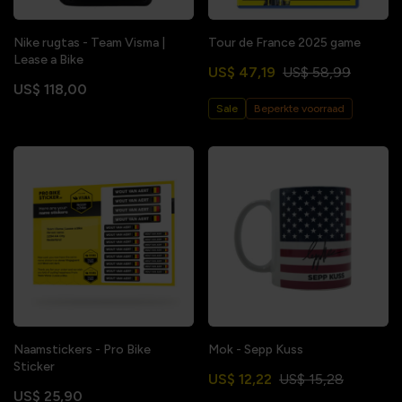
Nike rugtas - Team Visma |
Tour de France 2025 game
Lease a Bike
US$ 47,19
US$ 58,99
US$ 118,00
Sale
Beperkte voorraad
Naamstickers - Pro Bike
Mok - Sepp Kuss
Sticker
US$ 12,22
US$ 15,28
US$ 25,90