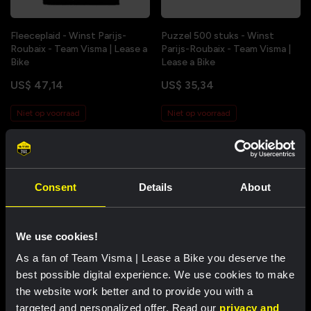
Fleeceplaid - Winst Parijs-
Puzzel 500 stuks - Winst
Roubaix - Team Visma | Lease a
Parijs-Roubaix - Team Visma |
Bike
Lease a Bike
US$ 47,14
US$ 35,34
Niet op voorraad
Niet op voorraad
Consent
Details
About
We use cookies!
As a fan of Team Visma | Lease a Bike you deserve the
best possible digital experience. We use cookies to make
the website work better and to provide you with a
Strandlaken - Winst Parijs-
Sleutelhanger wielershirt 2026
targeted and personalized offer. Read our
privacy and