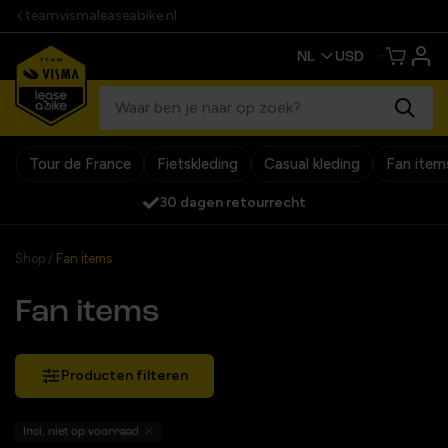
teamvismaleaseabike.nl
Tour de France
Fietskleding
Casual kleding
Fan item
Officiële team webshop
Shop
/
Fan items
Fan items
Producten filteren
Incl. niet op voorraad