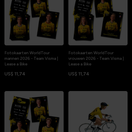
Fotokaarten WorldTour
Fotokaarten WorldTour
mannen 2026 - Team Visma |
vrouwen 2026 - Team Visma |
Lease a Bike
Lease a Bike
US$ 11,74
US$ 11,74