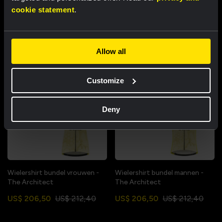
Bibshort kids 2026 - Team
Wielershirt bundel kids - The
cookie statement
.
Visma | Lease a Bike
Architect
US$ 88,50
US$ 147,50
US$ 153,40
Allow all
Customize
Deny
Wielershirt bundel vrouwen -
Wielershirt bundel mannen -
The Architect
The Architect
US$ 206,50
US$ 212,40
US$ 206,50
US$ 212,40