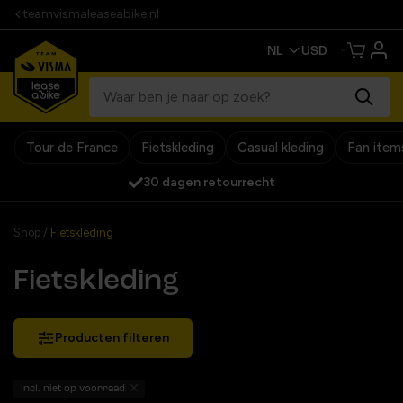
teamvismaleaseabike.nl
Tour de France
Fietskleding
Casual kleding
Fan item
Officiële team webshop
Shop
/
Fietskleding
Fietskleding
Producten filteren
Incl. niet op voorraad