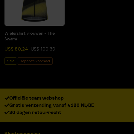
Wielershirt vrouwen - The
Swarm
US$ 80,24
US$ 100,30
Sale
Beperkte voorraad
Officiële team webshop
Gratis verzending vanaf €120 NL/BE
30 dagen retourrecht
Klantenservice