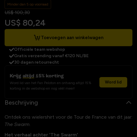
Minder dan 5 op voorraad
US$ 100,30
US$ 80,24
Toevoegen aan winkelwagen
Officiële team webshop
Gratis verzending vanaf €120 NL/BE
30 dagen retourrecht
Krijg
altijd
15% korting
Word lid
Word lid van het Fan Peloton en ontvang altijd 15%
korting in de webshop en nog véél meer!
Beschrijving
Ontdek ons wielershirt voor de Tour de France van dit jaar:
The Swarm
.
Het verhaal achter 'The Swarm'