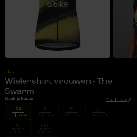
Sale
Wielershirt vrouwen - The
Swarm
Maak je keuze
Maattabel
XS
S
M
L
US$ 100,30
US$ 100,30
US$ 100,30
US$ 100,30
US$ 80,24
US$ 80,24
US$ 80,24
US$ 80,24
XL
XXL
US$ 100,30
US$ 100,30
US$ 80,24
US$ 80,24