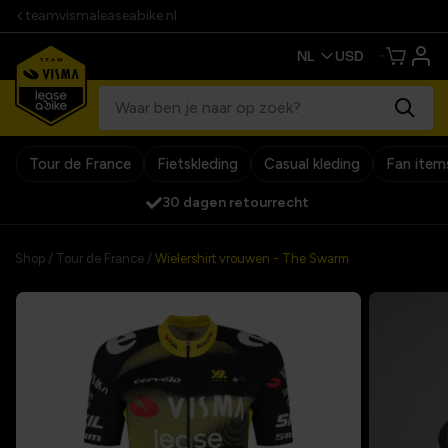
teamvismaleaseabike.nl
Tour de France
Fietskleding
Casual kleding
Fan item
30 dagen retourrecht
Shop
/
Tour de France
/
Wielershirt vrouwen - The Swarm