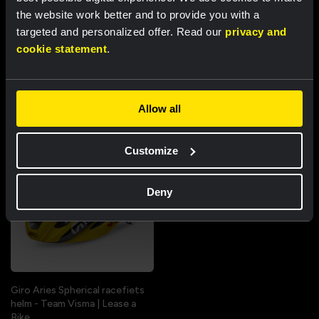
the website work better and to provide you with a
targeted and personalized offer. Read our
privacy and
Bibshort vrouwen 2025 - Team
Windbody - The Swarm
cookie statement
.
Visma | Lease a Bike
US$ 66,08
US$ 82,60
US$ 78,47
US$ 112,10
Sale
Sale
Beperkte voorraad
Allow all
Customize
Deny
Giro Aries Spherical racefiets
helm - Team Visma | Lease a
Bike