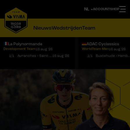
ACCOUNT
SHOP
Nieuws
Wedstrijden
Team
La Polynormande
ADAC Cyclassics
Development Team
WorldTeam Men
16 aug '26
16 aug '26
Notificaties
Menu
1/1
Avranches › Saint-Martin-de-Landelles
16 aug '26
1/1
Buxtehude › Ha