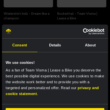
Wielershirt kids - Dream like a
Buckethat - Team Visma |
champion
Lease a Bike
€ 60,00
€ 25,00
Nieuw
Nieuw
Consent
Details
About
We use cookies!
Partners
As a fan of Team Visma | Lease a Bike you deserve the
best possible digital experience. We use cookies to make
the website work better and to provide you with a
targeted and personalized offer. Read our
privacy and
cookie statement
.