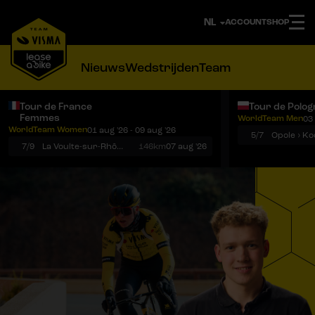
ACCOUNT
SHOP
Nieuws
Wedstrijden
Team
Tour de France
Tour de Polog
Femmes
WorldTeam Men
03 
Notificaties
Menu
WorldTeam Women
01 aug '26 - 09 aug '26
5/7
7/9
La Voulte-sur-Rhône › Mont Ventoux
146km
07 aug '26