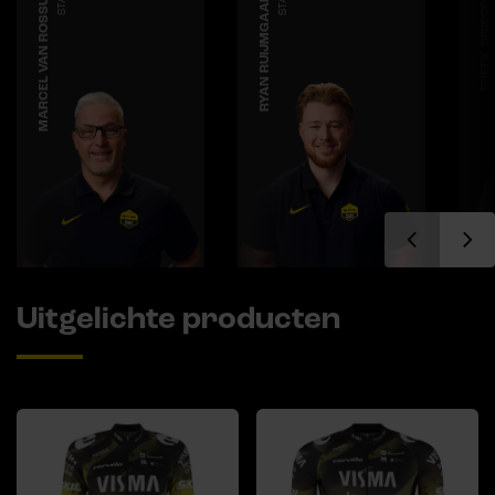
MARCEL VAN ROSSUM
STAFF
RYAN RUIJMGAARD
STAFF
FREEK SNIPPERT
Uitgelichte producten