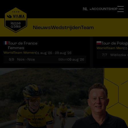
ACCOUNT
SHOP
Nieuws
Wedstrijden
Team
Tour de France
Tour de Polog
Femmes
WorldTeam Men
03 
Notificaties
Menu
WorldTeam Women
01 aug '26 - 09 aug '26
7/7
Wieliczka 
9/9
Nice › Nice
99km
09 aug '26