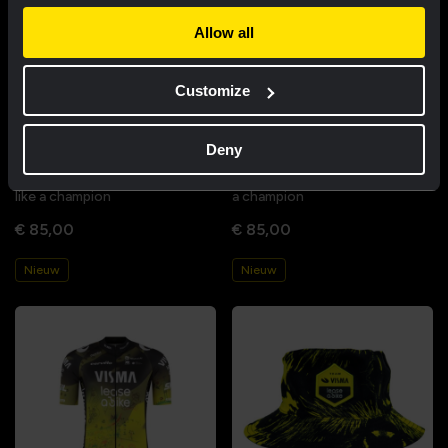
Allow all
Customize
Deny
Wielershirt vrouwen - Dream
Wielershirt mannen - Dream like
like a champion
a champion
€ 85,00
€ 85,00
Nieuw
Nieuw