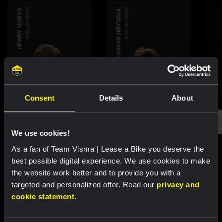
HENRY HOBBS
WIELRENNEN
JONAS HØYDAHL
WIELRENNEN
MIKAL GRIMSTAD UGLEHUS
Consent
Details
About
We use cookies!
As a fan of Team Visma | Lease a Bike you deserve the
Uitgelichte producten
best possible digital experience. We use cookies to make
the website work better and to provide you with a
targeted and personalized offer. Read our
privacy and
cookie statement
.