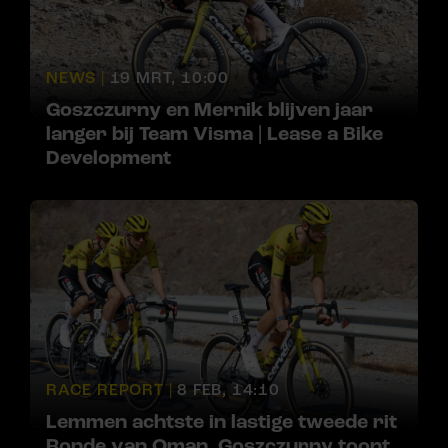
NEWS |
19 MRT, 10:00
Goszczurny en Mernik blijven jaar
langer bij Team Visma | Lease a Bike
Development
RACE REPORT |
8 FEB, 14:10
Lemmen achtste in lastige tweede rit
Ronde van Oman, Goszczurny toont