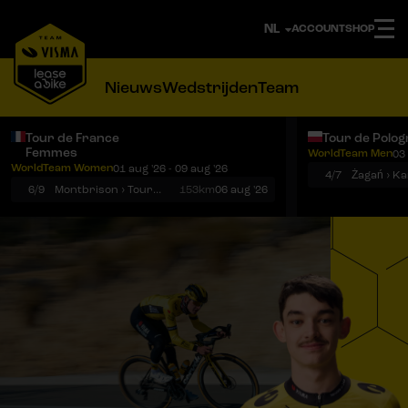
ACCOUNT
SHOP
Nieuws
Wedstrijden
Team
Tour de France
Tour de Polog
Femmes
WorldTeam Men
03 
Notificaties
Menu
WorldTeam Women
01 aug '26 - 09 aug '26
4/7
Żagań › K
6/9
Montbrison › Tournon-sur-Rhône
153km
06 aug '26