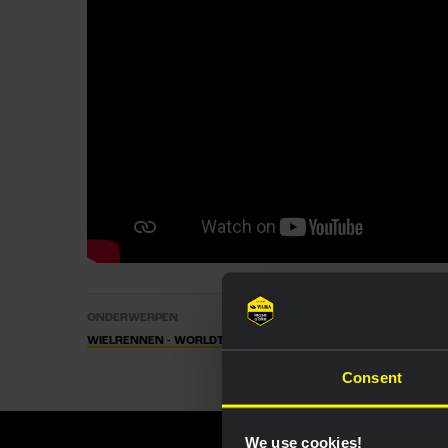
ONDERWERPEN
WIELRENNEN - WORLDTEAM MEN
WOUT VAN AERT
MARGAU
Consent
We use cookies!