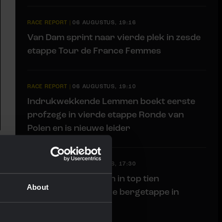
RACE REPORT
|
06 AUGUSTUS, 19:16
Van Dam sprint naar vierde plek in zesde
etappe Tour de France Femmes
RACE REPORT
|
06 AUGUSTUS, 19:10
Indrukwekkende Lemmen boekt eerste
profzege in vierde etappe Ronde van
Polen en is nieuwe leider
RACE REPORT
|
06 AUGUSTUS, 17:30
Tulett handhaaft zich in top tien
About
klassement na zware bergetappe in
Vuelta a Burgos