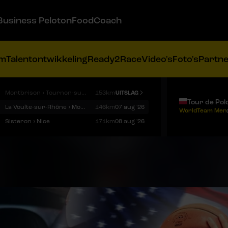
Business Peloton
FoodCoach
am
Talentontwikkeling
Ready2Race
Video's
Foto's
Partn
Montbrison › Tournon-sur-Rhône
153km
UITSLAG
Tour de Pol
La Voulte-sur-Rhône › Mont Ventoux
146km
07 aug '26
WorldTeam Men
Sisteron › Nice
171km
08 aug '26