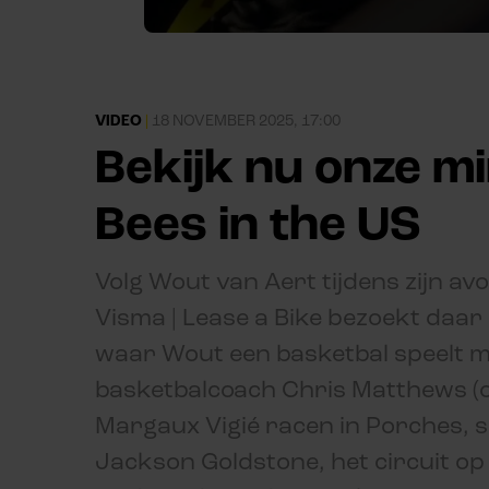
VIDEO
|
18 NOVEMBER 2025, 17:00
Bekijk nu onze m
Bees in the US
Volg Wout van Aert tijdens zijn a
Visma | Lease a Bike bezoekt daar
waar Wout een basketbal speelt me
basketbalcoach Chris Matthews (oo
Margaux Vigié racen in Porches,
Jackson Goldstone, het circuit op