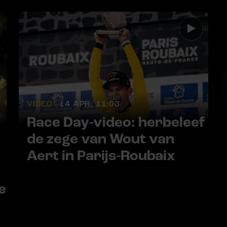
VIDEO |
14 APR, 11:03
Race Day-video: herbeleef
de zege van Wout van
Aert in Parijs-Roubaix
e