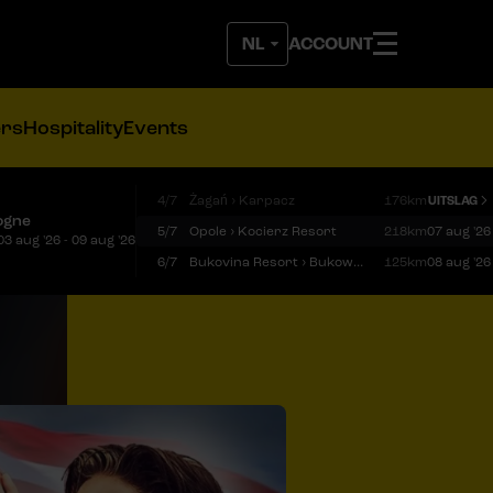
ACCOUNT
ers
Hospitality
Events
4/7
Żagań › Karpacz
176km
UITSLAG
ogne
5/7
Opole › Kocierz Resort
218km
07 aug '26
03 aug '26 - 09 aug '26
6/7
Bukovina Resort › Bukowina Tatrzańska
125km
08 aug '26