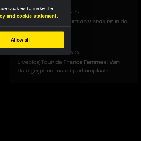
 use cookies to make the
LIVEBLOG
|
06 AUGUSTUS, 17:15
acy and cookie statement
.
Liveblog: Lemmen wint de vierde rit in de
Ronde van Polen!
Allow all
LIVEBLOG
|
06 AUGUSTUS, 13:00
Liveblog Tour de France Femmes: Van
Dam grijpt net naast podiumplaats