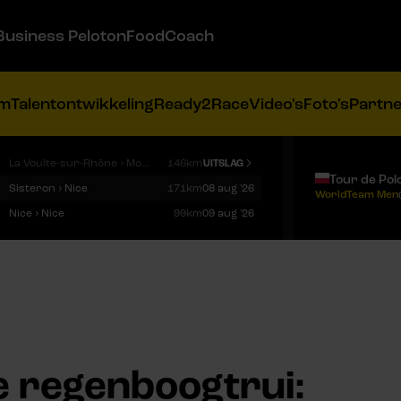
Business Peloton
FoodCoach
am
Talentontwikkeling
Ready2Race
Video's
Foto's
Partn
La Voulte-sur-Rhône › Mont Ventoux
146km
UITSLAG
Tour de Pol
Sisteron › Nice
171km
08 aug '26
WorldTeam Men
Nice › Nice
99km
09 aug '26
e regenboogtrui: