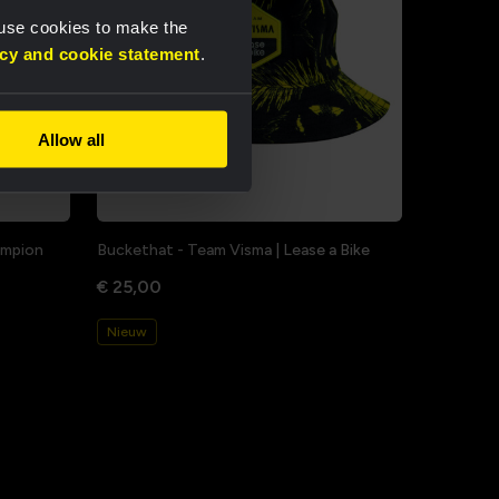
 use cookies to make the
acy and cookie statement
.
Allow all
hampion
Buckethat - Team Visma | Lease a Bike
€ 25,00
Nieuw