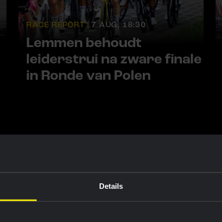
RACE REPORT |
7 AUG, 18:30
Lemmen behoudt
leiderstrui na zware finale
in Ronde van Polen
ten
Details