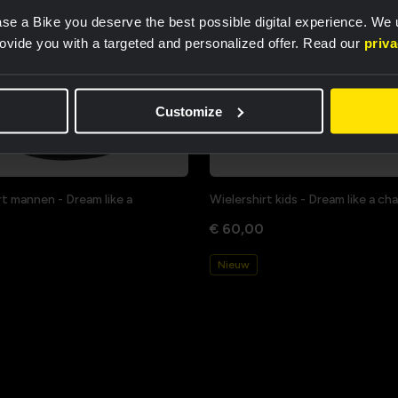
se a Bike you deserve the best possible digital experience. We
rovide you with a targeted and personalized offer. Read our
priv
Customize
rt mannen - Dream like a
Wielershirt kids - Dream like a c
€ 60,00
Nieuw