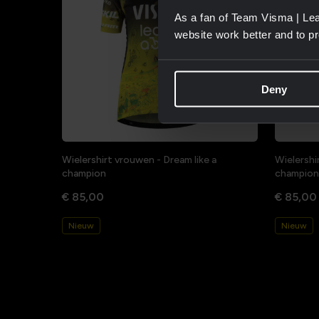
As a fan of Team Visma | Lea
website work better and to p
Deny
Wielershirt vrouwen - Dream like a
Wielershi
champion
champion
€ 85,00
€ 85,00
Nieuw
Nieuw