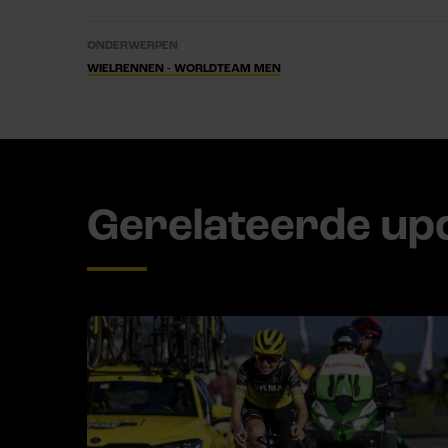
ONDERWERPEN
WIELRENNEN - WORLDTEAM MEN
Gerelateerde up