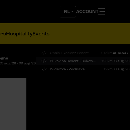
ACCOUNT
ers
Hospitality
Events
5/7
Opole › Kocierz Resort
218km
UITSLAG
ogne
6/7
Bukovina Resort › Bukowina Tatrzańska
125km
08 aug '26
03 aug '26 - 09 aug '26
7/7
Wieliczka › Wieliczka
12km
09 aug '26