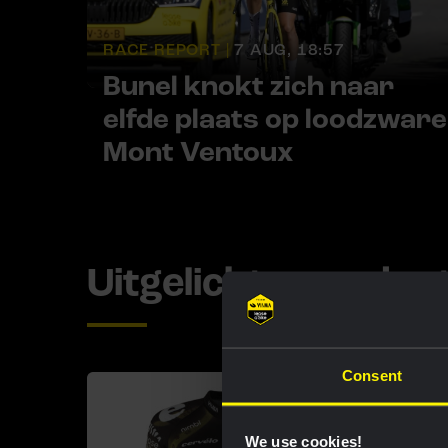
RACE REPORT |
7 AUG, 18:57
Bunel knokt zich naar
elfde plaats op loodzware
Mont Ventoux
Uitgelichte produc
Consent
We use cookies!