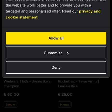
the website work better and to provide you with a
€ 85,00
€ 85,00
targeted and personalized offer. Read our
privacy and
Nieuw
Nieuw
cookie statement
.
Allow all
Customize
Deny
Wielershirt kids - Dream like a
Buckethat - Team Visma |
champion
Lease a Bike
€ 60,00
€ 25,00
Nieuw
Nieuw