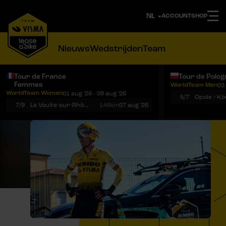
ACCOUNT
SHOP
Nieuws
Wedstrijden
Team
Tour de France
Tour de Polog
Femmes
WorldTeam Men
03 
Notificaties
Menu
WorldTeam Women
01 aug '26 - 09 aug '26
5/7
7/9
La Voulte-sur-Rhône › Mont Ventoux
146km
07 aug '26