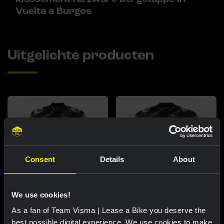
Vuelta a Burgos
Uitgelichte producten
Consent
Details
About
We use cookies!
Wielershirt vrouwen - Dream
Wielershirt mannen - Dream like
As a fan of Team Visma | Lease a Bike you deserve the
like a champion
a champion
best possible digital experience. We use cookies to make