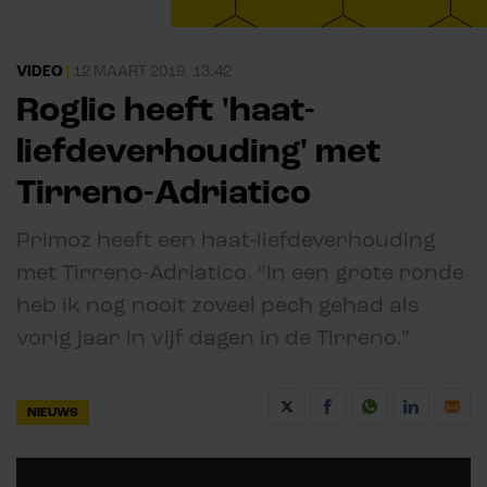
VIDEO
|
12 MAART 2019, 13:42
Roglic heeft 'haat-
liefdeverhouding' met
Tirreno-Adriatico
Primoz heeft een haat-liefdeverhouding
met Tirreno-Adriatico. “In een grote ronde
heb ik nog nooit zoveel pech gehad als
vorig jaar in vijf dagen in de Tirreno.”
NIEUWS