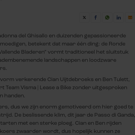
donna del Ghisallo en duizenden gepassioneerde
nmoedigen, betekent dat maar één ding: de Ronde
allende Bladeren” vormt traditioneel het sluitstuk
et adembenemende landschappen en loodzware
rs.
e vorm verkerende Cian Uijtdebroeks en Ben Tulett,
rt Team Visma | Lease a Bike zonder uitgesproken
in handen.
ers, dus we zijn enorm gemotiveerd om hier goed te
rijd. De beslissende klim, dit jaar de Passo di Ganda
 starten met een sterke ploeg. Cian en Ben rijden
 koers zwaarder wordt, dus hopelijk kunnen ze