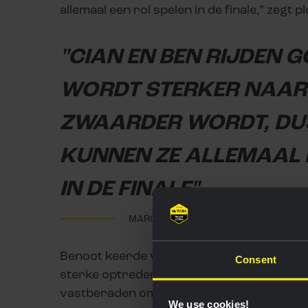
allemaal een rol spelen in de finale,” zegt 
"CIAN EN BEN RIJDEN G
WORDT STERKER NAAR
ZWAARDER WORDT, DU
KUNNEN ZE ALLEMAAL 
IN DE FINALE"
MARC REEF, SPORTDIRECTEUR
Benoot keerde vorige week terug in compe
Consent
sterke optreden op het EK toonde aan dat d
vastberaden om zijn seizoen én zijn periode b
We use cookies!