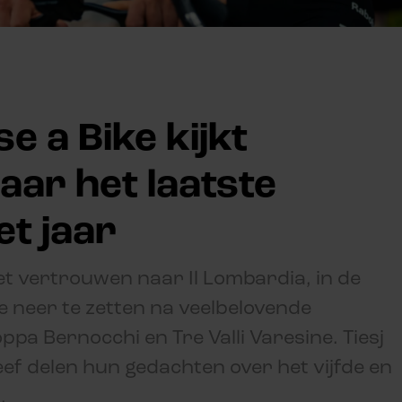
e a Bike kijkt
naar het laatste
t jaar
et vertrouwen naar Il Lombardia, in de
 neer te zetten na veelbelovende
oppa Bernocchi en Tre Valli Varesine. Tiesj
f delen hun gedachten over het vijfde en
.