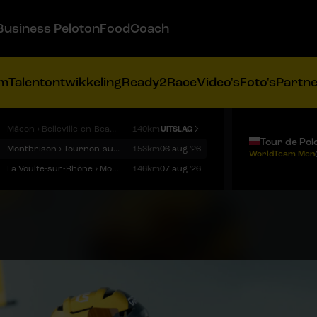
Business Peloton
FoodCoach
am
Talentontwikkeling
Ready2Race
Video's
Foto's
Partn
Mâcon › Belleville-en-Beaujolais
140km
UITSLAG
Tour de Pol
Montbrison › Tournon-sur-Rhône
153km
06 aug '26
WorldTeam Men
La Voulte-sur-Rhône › Mont Ventoux
146km
07 aug '26