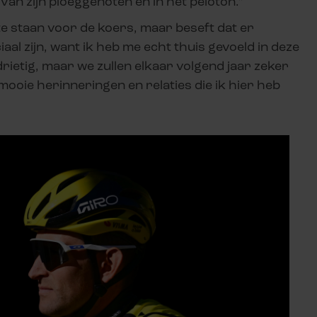
van zijn ploeggenoten en in het peloton.”
l te staan voor de koers, maar beseft dat er
aal zijn, want ik heb me echt thuis gevoeld in deze
drietig, maar we zullen elkaar volgend jaar zeker
ooie herinneringen en relaties die ik hier heb