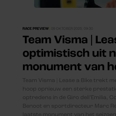
RACE PREVIEW
|
09 OKTOBER 2025, 09:30
Team Visma | Leas
optimistisch uit 
monument van he
Team Visma | Lease a Bike trekt m
hoop opnieuw een sterke prestatie
optredens in de Giro dell’Emilia, C
Benoot en sportdirecteur Marc Ree
laatste monument van het seizoen