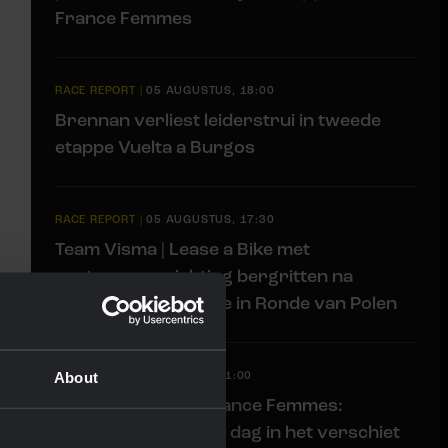
France Femmes
RACE REPORT
|
05 AUGUSTUS, 18:00
Brennan verliest leiderstrui in tweede
etappe Vuelta a Burgos
RACE REPORT
|
05 AUGUSTUS, 17:30
Team Visma | Lease a Bike met
vertrouwen richting bergritten na
nieuwe sprintetappe in Ronde van Polen
About
LIVEBLOG
|
05 AUGUSTUS, 11:00
Liveblog Tour de France Femmes:
Opnieuw een lastige dag in het verschiet