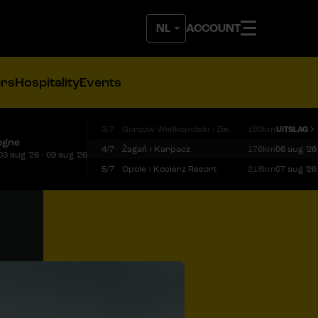
ACCOUNT
ers
Hospitality
Events
3/7
Gorzów Wielkopolski › Zielona Góra
193km
UITSLAG
ogne
4/7
Żagań › Karpacz
176km
06 aug '26
03 aug '26 - 09 aug '26
5/7
Opole › Kocierz Resort
218km
07 aug '26