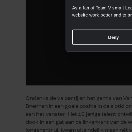
As a fan of Team Visma | Lea
website work better and to p
Deny
Ondanks de valpartij en het gemis van Van
Brennan in een goeie positie in de slotkilo
aan het venster. Het 19-jarige talent ontw
dook in een gat aan de linkerkant van de 
jongerentrui, kwam uiteindelijk maar nét 