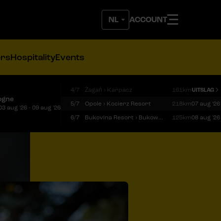
ACCOUNT
ers
Hospitality
Events
4/7
Żagań › Karpacz
161km
UITSLAG
ogne
5/7
Opole › Kocierz Resort
218km
07 aug '26
03 aug '26 - 09 aug '26
6/7
Bukovina Resort › Bukowina Tatrzańska
125km
08 aug '26