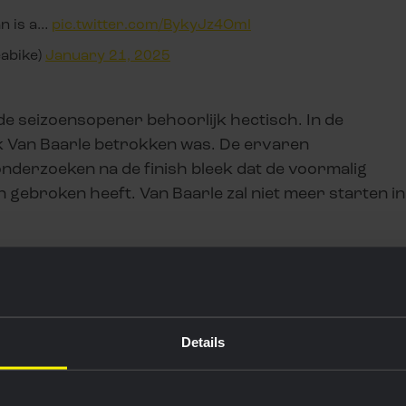
an is a…
pic.twitter.com/BykyJz4OmI
eabike)
January 21, 2025
n de seizoensopener behoorlijk hectisch. In de
ok Van Baarle betrokken was. De ervaren
onderzoeken na de finish bleek dat de voormalig
n gebroken heeft. Van Baarle zal niet meer starten in
Details