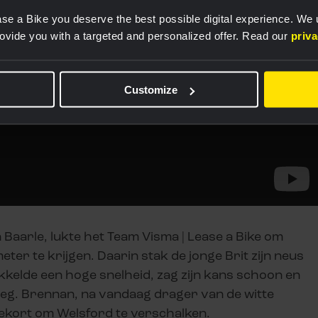
se a Bike you deserve the best possible digital experience. We
rovide you with a targeted and personalized offer. Read our
priv
Customize
 Baarle, lukte het Team Visma | Lease a Bike om
meter te krijgen. Daarin stak de jonge Brit zijn neus
ikkelde een hoge snelheid, zag zijn kans schoon en
weg. Brennan, na vandaag drager van de witte
tekort om Welsford te verschalken.