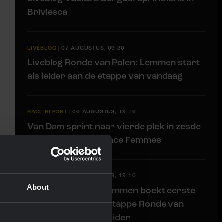
Briviesca
LIVEBLOG
|
07 AUGUSTUS, 09:30
Liveblog Ronde van Polen: Lemmen start
als leider aan de etappe van vandaag
RACE REPORT
|
06 AUGUSTUS, 19:16
Van Dam sprint naar vierde plek in zesde
etappe Tour de France Femmes
RACE REPORT
|
06 AUGUSTUS, 19:10
About
Indrukwekkende Lemmen boekt eerste
profzege in vierde etappe Ronde van
Polen en is nieuwe leider