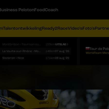
Business Peloton
FoodCoach
am
Talentontwikkeling
Ready2Race
Video's
Foto's
Partn
Montbrison › Tournon-sur-Rhône
153km
UITSLAG
Tour de Pol
La Voulte-sur-Rhône › Mont Ventoux
146km
07 aug '26
WorldTeam Men
Sisteron › Nice
171km
08 aug '26