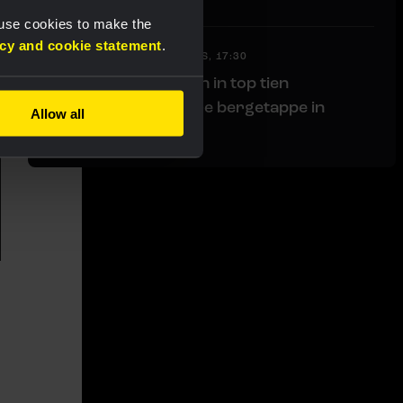
 use cookies to make the
acy and cookie statement
.
RACE REPORT
|
06 AUGUSTUS, 17:30
Tulett handhaaft zich in top tien
klassement na zware bergetappe in
Allow all
Vuelta a Burgos