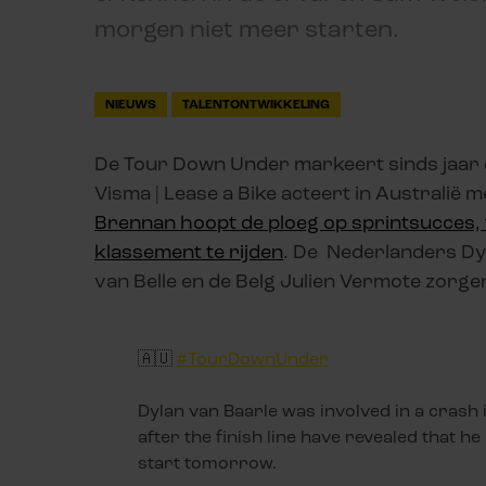
morgen niet meer starten.
NIEUWS
TALENTONTWIKKELING
De Tour Down Under markeert sinds jaar e
Visma | Lease a Bike acteert in Australië 
Brennan hoopt de ploeg op sprintsucces, 
klassement te rijden
. De Nederlanders Dyl
van Belle en de Belg Julien Vermote zorge
🇦🇺
#TourDownUnder
Dylan van Baarle was involved in a crash i
after the finish line have revealed that he
start tomorrow.