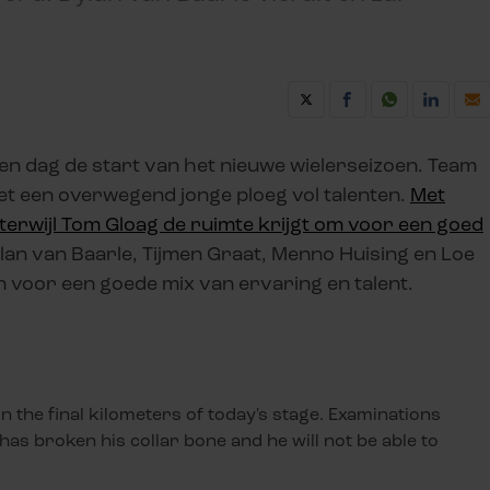
n dag de start van het nieuwe wielerseizoen. Team
met een overwegend jonge ploeg vol talenten.
Met
terwijl Tom Gloag de ruimte krijgt om voor een goed
an van Baarle, Tijmen Graat, Menno Huising en Loe
n voor een goede mix van ervaring en talent.
n the final kilometers of today's stage. Examinations
 has broken his collar bone and he will not be able to