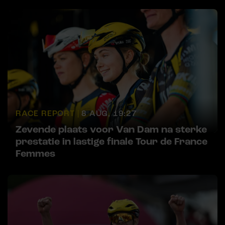
RACE REPORT |
8 AUG, 19:27
Zevende plaats voor Van Dam na sterke
prestatie in lastige finale Tour de France
Femmes