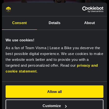
Consent
Details
About
RACE REPORT |
8 AUG, 19:18
Barré soleert naar eerste profzege in
lastige zesde etappe Ronde van Polen
We use cookies!
As a fan of Team Visma | Lease a Bike you deserve the
best possible digital experience. We use cookies to make
the website work better and to provide you with a
targeted and personalized offer. Read our
privacy and
cookie statement
.
Allow all
RACE REPORT |
8 AUG, 17:00
Customize
Nordhagen zevende in slotrit van Vuelta a