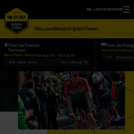
ACCOUNT
SHOP
Nieuws
Wedstrijden
Team
Tour de France
Tour de Polog
Femmes
WorldTeam Men
03 
Notificaties
Menu
WorldTeam Women
01 aug '26 - 09 aug '26
7/7
Wieliczka 
9/9
Nice › Nice
99km
09 aug '26