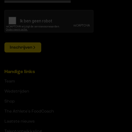
Inschrijven
Handige links
Team
Wedstrijden
Shop
The Athlete's FoodCoach
Laatste nieuws
Talentontwikkeling