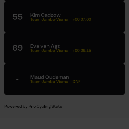
55
Kim Cadzow
Team Jumbo-Visma
+00:07:00
69
Eva van Agt
Team Jumbo-Visma
+00:08:15
-
Maud Oudeman
Team Jumbo-Visma
DNF
Powered by
Pro Cycling Stats