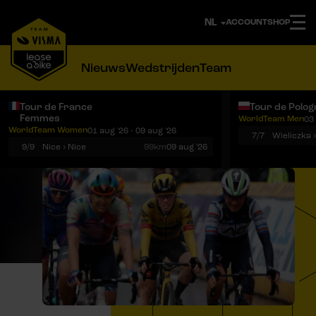
ACCOUNT
SHOP
Nieuws
Wedstrijden
Team
Tour de France
Tour de Polog
Femmes
WorldTeam Men
03 
Notificaties
Menu
WorldTeam Women
01 aug '26 - 09 aug '26
7/7
Wieliczka 
9/9
Nice › Nice
99km
09 aug '26