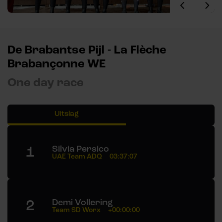
De Brabantse Pijl - La Flèche
Brabançonne WE
One day race
Uitslag
1
Silvia Persico
UAE Team ADQ
03:37:07
2
Demi Vollering
Team SD Worx
+00:00:00