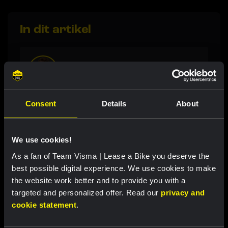
In dit artikel
Sepp Kuss
Wielrennen, 31 jaar
Consent
Details
About
Laatste nieuws
We use cookies!
As a fan of Team Visma | Lease a Bike you deserve the
best possible digital experience. We use cookies to make
RACE REPORT
|
08 AUGUSTUS, 19:27
the website work better and to provide you with a
Zevende plaats voor Van Dam na sterke
targeted and personalized offer. Read our
privacy and
prestatie in lastige finale Tour de France
cookie statement
.
Femmes