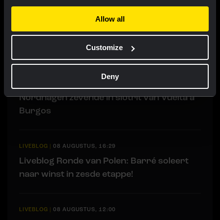
Allow all
RACE REPORT
|
08 AUGUSTUS, 19:18
Barré soleert naar eerste profzege in
lastige zesde etappe Ronde van Polen
Customize
Deny
RACE REPORT
|
08 AUGUSTUS, 17:00
Nordhagen zevende in slotrit van Vuelta a
Burgos
LIVEBLOG
|
08 AUGUSTUS, 16:29
Liveblog Ronde van Polen: Barré soleert
naar winst in zesde etappe!
LIVEBLOG
|
08 AUGUSTUS, 12:00