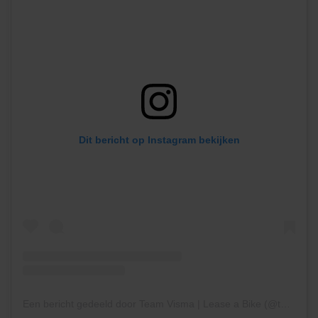
Dit bericht op Instagram bekijken
Een bericht gedeeld door Team Visma | Lease a Bike (@teamvisma_leaseabike)