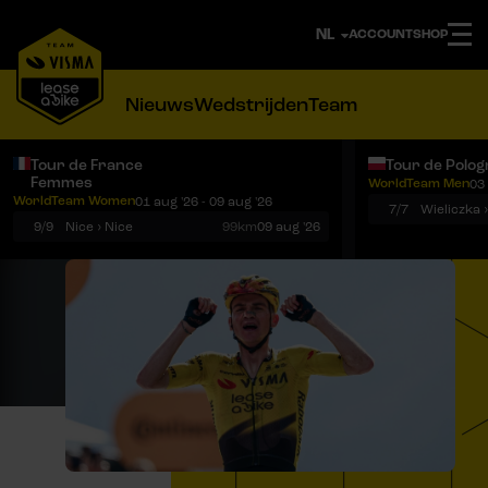
ACCOUNT
SHOP
Nieuws
Wedstrijden
Team
Tour de France
Tour de Polog
Femmes
WorldTeam Men
03 
Notificaties
Menu
WorldTeam Women
01 aug '26 - 09 aug '26
7/7
Wieliczka 
9/9
Nice › Nice
99km
09 aug '26