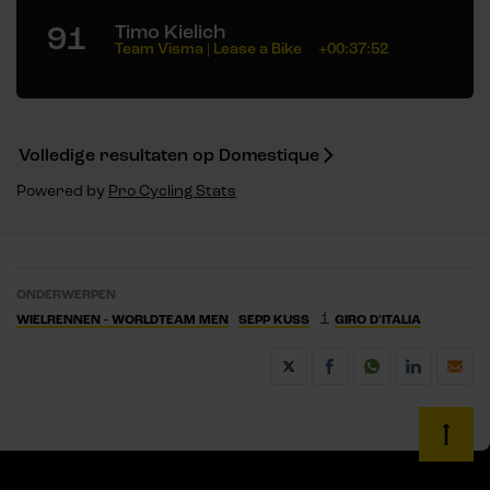
91
Timo Kielich
Team Visma | Lease a Bike
+00:37:52
Volledige resultaten op Domestique
Powered by
Pro Cycling Stats
ONDERWERPEN
1
WIELRENNEN - WORLDTEAM MEN
SEPP KUSS
GIRO D'ITALIA