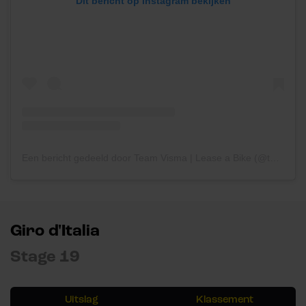
Dit bericht op Instagram bekijken
Een bericht gedeeld door Team Visma | Lease a Bike (@teamvisma_leaseabike)
Giro d'Italia
Stage 19
Uitslag
Klassement