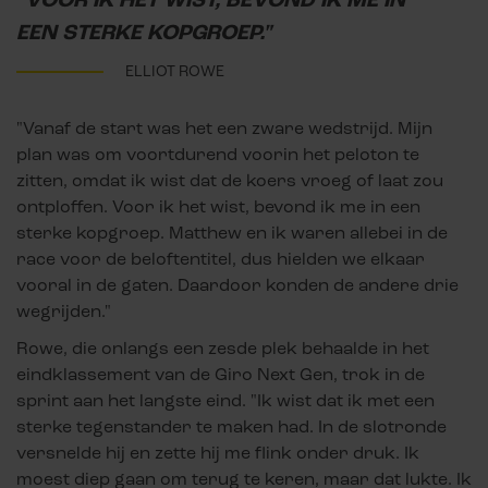
"VOOR IK HET WIST, BEVOND IK ME IN
EEN STERKE KOPGROEP."
ELLIOT ROWE
"Vanaf de start was het een zware wedstrijd. Mijn
plan was om voortdurend voorin het peloton te
zitten, omdat ik wist dat de koers vroeg of laat zou
ontploffen. Voor ik het wist, bevond ik me in een
sterke kopgroep. Matthew en ik waren allebei in de
race voor de beloftentitel, dus hielden we elkaar
vooral in de gaten. Daardoor konden de andere drie
wegrijden."
Rowe, die onlangs een zesde plek behaalde in het
eindklassement van de Giro Next Gen, trok in de
sprint aan het langste eind. "Ik wist dat ik met een
sterke tegenstander te maken had. In de slotronde
versnelde hij en zette hij me flink onder druk. Ik
moest diep gaan om terug te keren, maar dat lukte. Ik