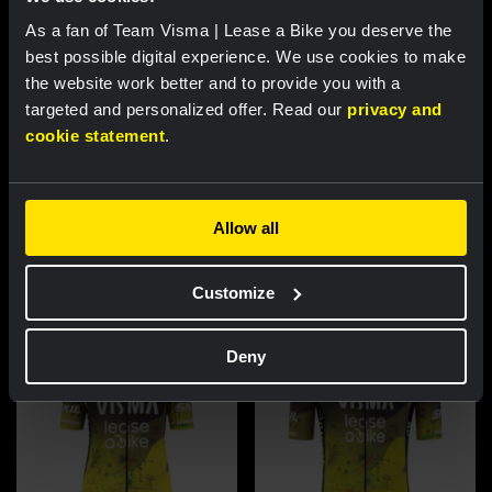
As a fan of Team Visma | Lease a Bike you deserve the
RACE REPORT |
6 AUG, 17:30
best possible digital experience. We use cookies to make
the website work better and to provide you with a
Tulett handhaaft zich in top tien
targeted and personalized offer. Read our
privacy and
klassement na zware bergetappe in
cookie statement
.
Vuelta a Burgos
Allow all
Uitgelichte producten
Customize
Deny