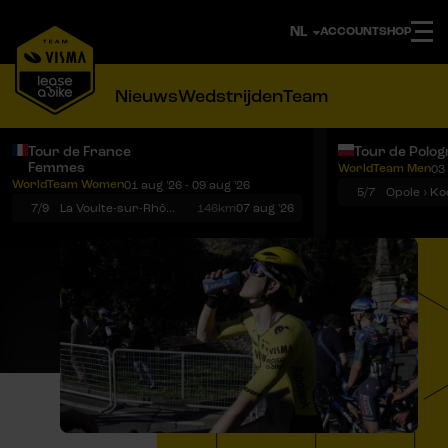
ACCOUNT
SHOP
Nieuws
Wedstrijden
Team
Tour de France
Tour de Polog
Femmes
WorldTeam Men
03 
Notificaties
Menu
WorldTeam Women
01 aug '26 - 09 aug '26
5/7
7/9
La Voulte-sur-Rhône › Mont Ventoux
146km
07 aug '26