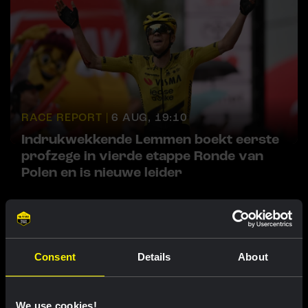
RACE REPORT |
6 AUG, 19:10
Indrukwekkende Lemmen boekt eerste
profzege in vierde etappe Ronde van
Polen en is nieuwe leider
Consent
Details
About
We use cookies!