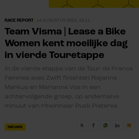
RACE REPORT
|
14 AUGUSTUS 2024, 18:11
Team Visma | Lease a Bike
Women kent moeilijke dag
in vierde Touretappe
In de vierde etappe van de Tour de France
Femmes avec Zwift finishten Riejanne
Markus en Marianne Vos in een
achtervolgende groep, op anderhalve
minuut van ritwinnaar Puck Pieterse.
NIEUWS