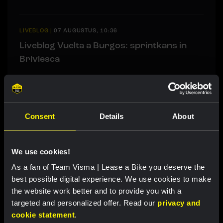
LIVEBLOG
|
07 AUGUSTUS, 10:36
Liveblog Vuelta a Burgos: sprintkans in
Briviesca
Gerelateerde updates
Consent
Details
About
We use cookies!
As a fan of Team Visma | Lease a Bike you deserve the
best possible digital experience. We use cookies to make
the website work better and to provide you with a
targeted and personalized offer. Read our
privacy and
cookie statement
.