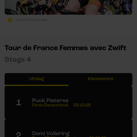
© A.S.O./Charly Lopez
Tour de France Femmes avec Zwift
Stage 4
Uitslag
Klassement
1
Puck Pieterse
Fenix-Deceuninck
03:12:28
2
Demi Vollering