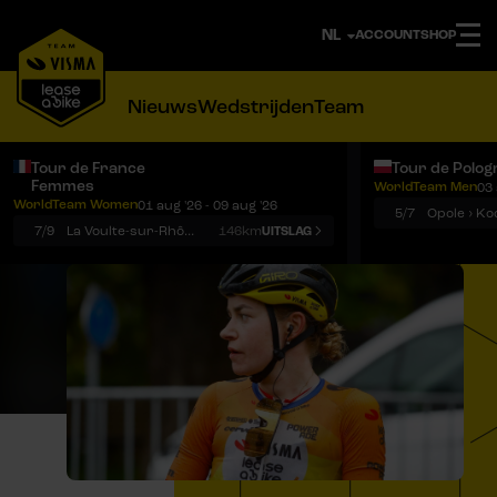
ACCOUNT
SHOP
Nieuws
Wedstrijden
Team
Tour de France
Tour de Polog
Femmes
WorldTeam Men
03 
Notificaties
Menu
WorldTeam Women
01 aug '26 - 09 aug '26
5/7
7/9
La Voulte-sur-Rhône › Mont Ventoux
146km
UITSLAG