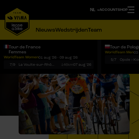
ACCOUNT
SHOP
Nieuws
Wedstrijden
Team
Tour de France
Tour de Polog
Femmes
WorldTeam Men
03 
Notificaties
Menu
WorldTeam Women
01 aug '26 - 09 aug '26
5/7
7/9
La Voulte-sur-Rhône › Mont Ventoux
146km
07 aug '26