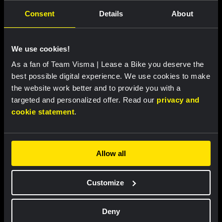
RACE REPORT
|
06 AUGUSTUS, 19:10
Consent
Details
About
Indrukwekkende Lemmen boekt eerste
profzege in vierde etappe Ronde van Polen
We use cookies!
en is nieuwe leider
As a fan of Team Visma | Lease a Bike you deserve the
best possible digital experience. We use cookies to make
the website work better and to provide you with a
targeted and personalized offer. Read our
privacy and
Gerelateerde updates
cookie statement
.
Allow all
Customize
Deny