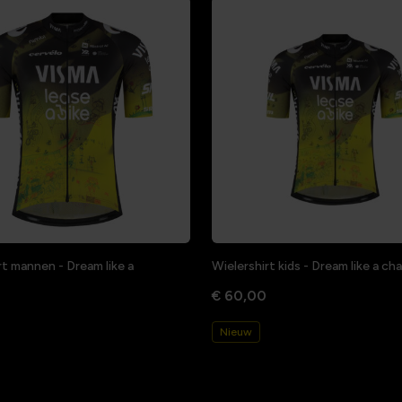
rt mannen - Dream like a
Wielershirt kids - Dream like a c
€ 60,00
Nieuw