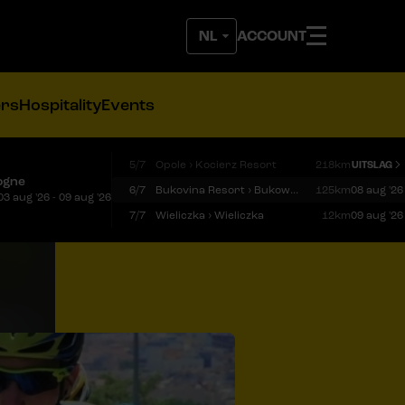
ACCOUNT
ers
Hospitality
Events
5/7
Opole › Kocierz Resort
218km
UITSLAG
ogne
6/7
Bukovina Resort › Bukowina Tatrzańska
125km
08 aug '26
03 aug '26 - 09 aug '26
7/7
Wieliczka › Wieliczka
12km
09 aug '26