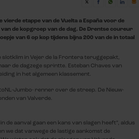
e vierde etappe van de Vuelta a España voor de
t van de kopgroep van de dag. De Drentse coureur
je van 6 op kop tijdens bijna 200 van de in totaal
 slotklim in Vejer de la Frontera teruggepakt,
naar de dagzege sprintte. Esteban Chaves van
eiding in het algemeen klassement.
ttoNL-Jumbo- renner over de streep. De Nieuw-
econden van Valverde.
in de aanval gaan een kans van slagen heeft”, aldus
en we dat vanwege de lastige aankomst de