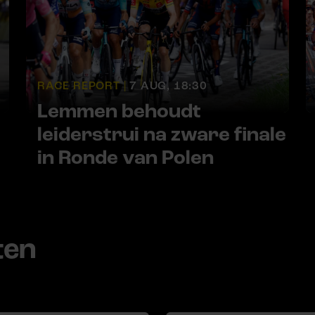
RACE REPORT |
7 AUG, 18:30
Lemmen behoudt
leiderstrui na zware finale
in Ronde van Polen
ten