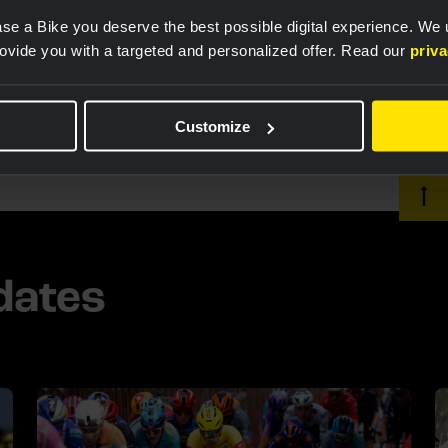
voor de sprint kwijt, ik was tevreden over het
se a Bike you deserve the best possible digital experience. We
 willen we morgen wel beter doen. Dit soort zaken
rovide you with a targeted and personalized offer. Read our
priv
van jonge mannen als Timo Roosen en Mike Teunissen.”
Customize
dates