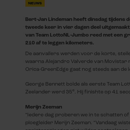
NIEUWS
Bert-Jan Lindeman heeft dinsdag tijdens d
tweede keer in vier dagen deel uitgemaak
van Team LottoNL-Jumbo reed met een groep
210 af te leggen kilometers.
De aanvallers werden voor de korte, steile
waarna Alejandro Valverde van Movistar 
Orica-GreenEdge gaat nog steeds aan de l
George Bennett bolde als eerste Team Lo
e
Zeelander werd 35
. Hij finishte op 41 s
Merijn Zeeman
“Iedere dag proberen we in te schatten of 
ploegleider Merijn Zeeman. “Vandaag wist