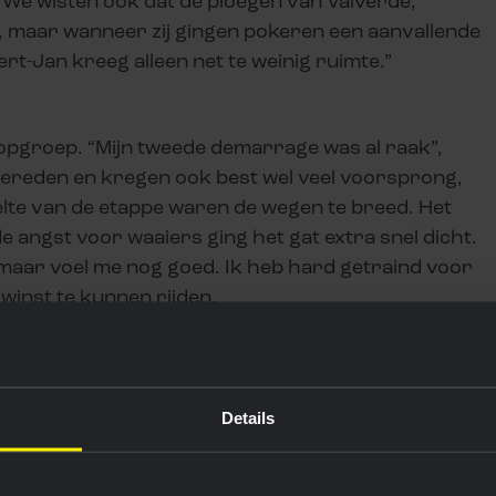
 We wisten ook dat de ploegen van Valverde,
, maar wanneer zij gingen pokeren een aanvallende
rt-Jan kreeg alleen net te weinig ruimte.”
opgroep. “Mijn tweede demarrage was al raak”,
ereden en kregen ook best wel veel voorsprong,
elte van de etappe waren de wegen te breed. Het
e angst voor waaiers ging het gat extra snel dicht.
 maar voel me nog goed. Ik heb hard getraind voor
winst te kunnen rijden.
art woensdag in Rota en finisht 167 kilometer
het parcours vlak en dus lijkt Tom Van Asbroeck weer
Details