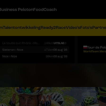
Business Peloton
FoodCoach
am
Talentontwikkeling
Ready2Race
Video's
Foto's
Partn
La Voulte-sur-Rhône › Mont Ventoux
146km
UITSLAG
Tour de Pol
Sisteron › Nice
171km
08 aug '26
WorldTeam Men
Nice › Nice
99km
09 aug '26