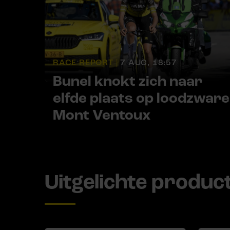
RACE REPORT |
7 AUG, 18:57
Bunel knokt zich naar
elfde plaats op loodzware
Mont Ventoux
Uitgelichte produc