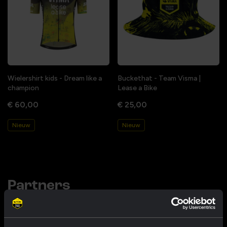
Wielershirt kids - Dream like a
Buckethat - Team Visma |
champion
Lease a Bike
€ 60,00
€ 25,00
Nieuw
Nieuw
Partners