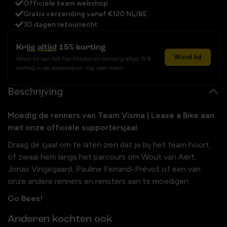
Officiële team webshop
Gratis verzending vanaf €120 NL/BE
30 dagen retourrecht
Krijg
altijd
15% korting
Word lid
Word lid van het Fan Peloton en ontvang altijd 15%
korting in de webshop en nog véél meer!
Beschrijving
Moedig de renners van Team Visma | Lease a Bike aan
met onze officiële supportersjaal.
Draag de sjaal om te laten zien dat je bij het team hoort,
of zwaai hem langs het parcours om Wout van Aert,
Jonas Vingegaard, Pauline Ferrand-Prévot of een van
onze andere renners en rensters aan te moedigen.
Go Bees!
Anderen kochten ook