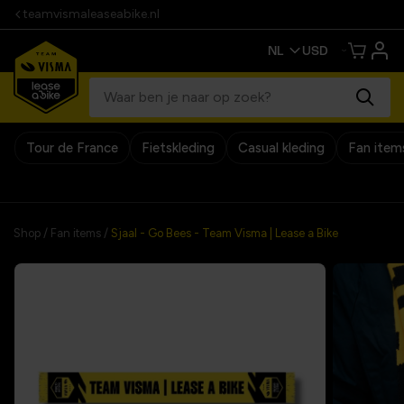
teamvismaleaseabike.nl
Tour de France
Fietskleding
Casual kleding
Fan item
30 dagen retourrecht
Shop
/
Fan items
/
Sjaal - Go Bees - Team Visma | Lease a Bike