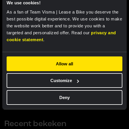
We use cookies!
As a fan of Team Visma | Lease a Bike you deserve the
best possible digital experience. We use cookies to make
the website work better and to provide you with a
targeted and personalized offer. Read our
privacy and
cookie statement
.
Nike beanie - Team Visma |
Nike team cap - Team Visma |
Lease a Bike
Lease a Bike
US$ 47,20
US$ 47,20
Allow all
Customize
Eigenschappen
Deny
Recent bekeken