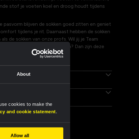
nde stof je voeten koel en droog houdt tijdens
ke pasvorm blijven de sokken goed zitten en geniet
comfort tijdens je rit. Daarnaast hebben de sokken
 als de sokken van onze profs. Wil jij je Team
Bike fietsoutfit compleet maken? Dan zijn deze
 om jouw outfit af te maken.
ppen
About
 use cookies to make the
acy and cookie statement
.
Allow all