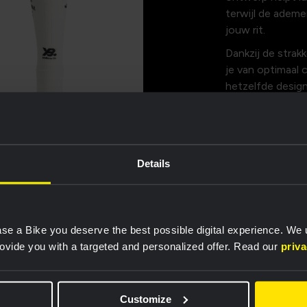
terwijl de ademe
jouw rit.
Dankzij de strak
je van optimaal 
hetzelfde design
Visma | Lease a 
sokken het item
Eigenscha
Details
Maattabel
se a Bike you deserve the best possible digital experience. We
rovide you with a targeted and personalized offer. Read our
priv
Customize