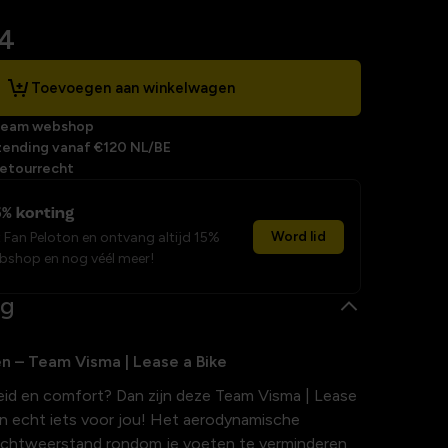
04
Toevoegen aan winkelwagen
 team webshop
zending vanaf €120 NL/BE
retourrecht
% korting
Word lid
t Fan Peloton en ontvang altijd 15%
ebshop en nog véél meer!
ng
n – Team Visma | Lease a Bike
heid en comfort? Dan zijn deze Team Visma | Lease
en echt iets voor jou! Het aerodynamische
uchtweerstand rondom je voeten te verminderen,