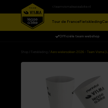
teamvismaleaseabike.nl
Tour de France
Fietskleding
Cas
Officiële team webshop
Shop
/
Fietskleding
/
Aero wielersokken 2026 - Team Visma | L