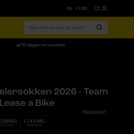
30 dagen retourrecht
elersokken 2026 - Team
 Lease a Bike
Maattabel
 (39/42)
L (43/46)
US$ 53,04
US$ 53,04