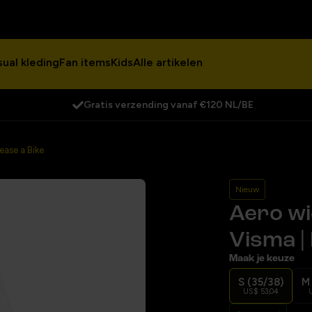
ual kleding
Fan items
Kids
Alle artikelen
Gratis verzending vanaf €120 NL/BE
ease a Bike
Nieuw
Aero wi
Visma |
Maak je keuze
S (35/38)
M
US$ 53,04