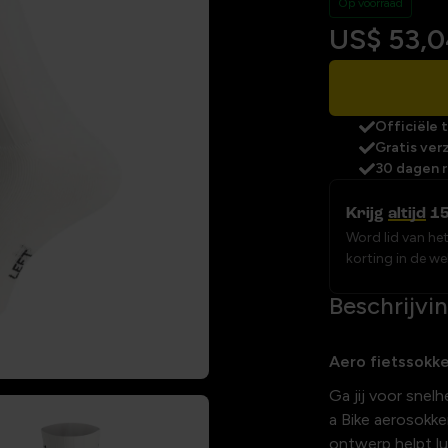
Op voorraad
US$ 53,
Officiële
Gratis ver
30 dagen 
Krijg
altijd
15
Word lid van he
korting in de w
Beschrijvi
Aero fietssokke
Ga jij voor snel
a Bike aerosokk
ontwerp helpt l