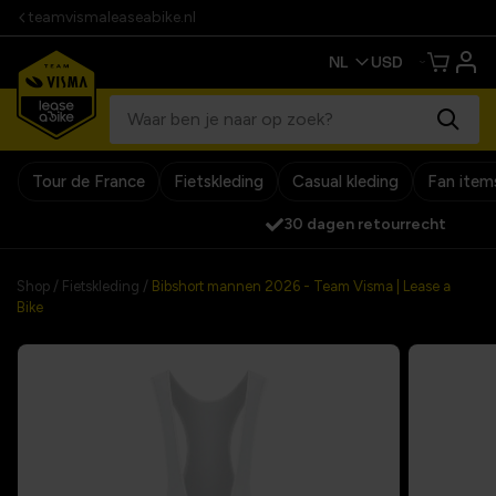
teamvismaleaseabike.nl
Tour de France
Fietskleding
Casual kleding
Fan item
30 dagen retourrecht
Shop
/
Fietskleding
/
Bibshort mannen 2026 - Team Visma | Lease a
Bike