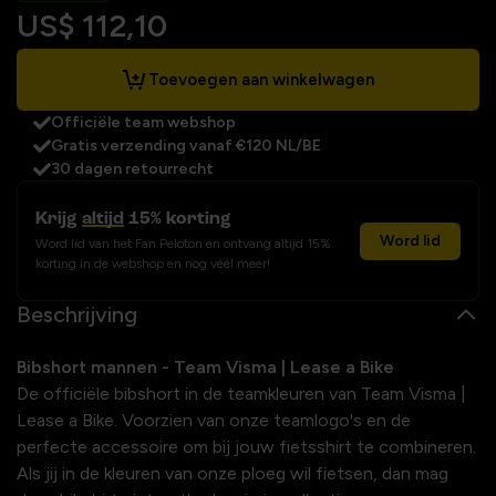
US$ 112,10
Toevoegen aan winkelwagen
Officiële team webshop
Gratis verzending vanaf €120 NL/BE
30 dagen retourrecht
Krijg
altijd
15% korting
Word lid
Word lid van het Fan Peloton en ontvang altijd 15%
korting in de webshop en nog véél meer!
Beschrijving
Bibshort mannen - Team Visma | Lease a Bike
De officiële bibshort in de teamkleuren van Team Visma |
Lease a Bike. Voorzien van onze teamlogo's en de
perfecte accessoire om bij jouw fietsshirt te combineren.
Als jij in de kleuren van onze ploeg wil fietsen, dan mag