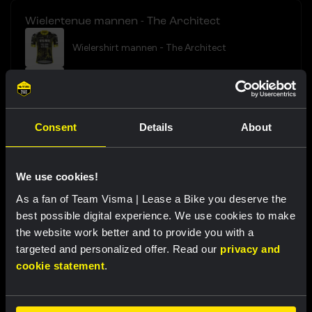
Wielertenue mannen - The Architect
Wielershirt mannen - The Architect
Bibshort mannen 2026 - Team Visma | Lease a
Bike
Consent
Details
About
US$ 218,30
US$ 212,40
Bekijk bundel
We use cookies!
Wieleroutfit mannen - The Architect
As a fan of Team Visma | Lease a Bike you deserve the
Wielershirt mannen - The Architect
best possible digital experience. We use cookies to make
the website work better and to provide you with a
Bibshort mannen 2026 - Team Visma | Lease a
targeted and personalized offer. Read our
privacy and
Bike
cookie statement
.
Wielerhandschoenen - The Architect