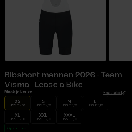
Bibshort mannen 2026 - Team
Visma | Lease a Bike
Maak je keuze
Maattabel
XS
S
M
L
US$ 112,10
US$ 112,10
US$ 112,10
US$ 112,10
XL
XXL
XXXL
US$ 112,10
US$ 112,10
US$ 112,10
Op voorraad