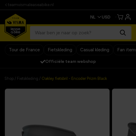
teamvismaleaseabike.nl
Tour de France
Fietskleding
Casual kleding
Fan item
Officiële team webshop
Shop
/
Fietskleding
/
Oakley fietsbril - Encoder Prizm Black