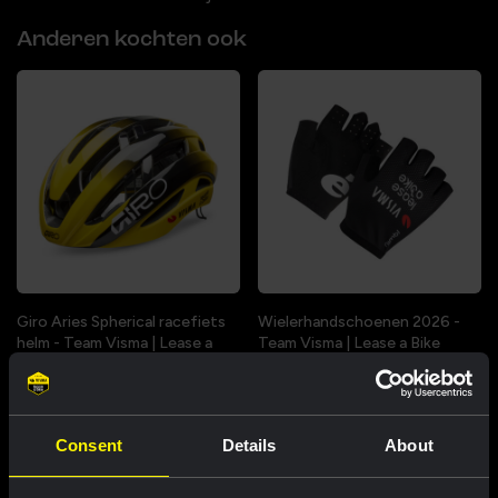
Anderen kochten ook
Giro Aries Spherical racefiets
Wielerhandschoenen 2026 -
helm - Team Visma | Lease a
Team Visma | Lease a Bike
Bike
US$ 47,20
US$ 377,60
Consent
Details
About