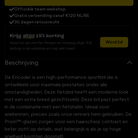
Officiële team webshop
Gratis verzending vanaf €120 NL/BE
30 dagen retourrecht
Krijg
altijd
15% korting
Word lid
Word lid van het Fan Peloton en ontvang altijd 15%
korting in de webshop en nog véél meer!
Beschrijving
De Encoder is een high-performance sportbril die is
ontwikkeld voor maximale prestaties onder alle
omstandigheden. Deze fietsbril heeft een moderne look
met een extra breed gezichtsveld. Deze bril past perfect
in de combinatie met een fietshelm. Ideaal voor
wielrennen, precies zoals onze renners hem gebruiken. De
Prizm™-glazen zorgen voor een haarscherp contrast en
beter zicht op details, wat belangrijk is als je op hoge
snelheid bochten doorrijdt.