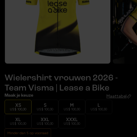
Wielershirt vrouwen 2026 -
Team Visma | Lease a Bike
Maak je keuze
Maattabel
XS
S
M
L
US$ 100,30
US$ 100,30
US$ 100,30
US$ 100,30
XL
XXL
XXXL
US$ 100,30
US$ 100,30
US$ 100,30
Minder dan 5 op voorraad