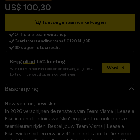
US$ 100,30
Toevoegen aan winkelwagen
Officiële team webshop
Gratis verzending vanaf €120 NL/BE
30 dagen retourrecht
Krijg
altijd
15% korting
Word lid
Word lid van het Fan Peloton en ontvang altijd 15%
korting in de webshop en nog véél meer!
Beschrijving
New season, new skin
In 2026 verschijnen de rensters van Team Visma | Lease a
Bike in een gloednieuwe ‘skin’ en jij kunt nu ook in onze
teamkleuren rijden. Bestel jouw Team Visma | Lease a
Bike-wielershirt en ervaar zelf hoe het is om te fietsen in