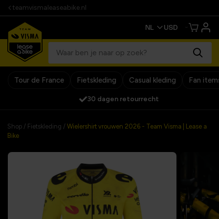
teamvismaleaseabike.nl
Tour de France
Fietskleding
Casual kleding
Fan item
30 dagen retourrecht
Shop
/
Fietskleding
/
Wielershirt vrouwen 2026 - Team Visma | Lease a
Bike