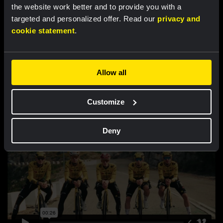
the website work better and to provide you with a
Beenstukken - Team Visma |
Wielersokken 2026 - Team
targeted and personalized offer. Read our
privacy and
Lease a Bike
Visma | Lease a Bike
cookie statement
.
US$ 59,00
US$ 23,54
Beperkte voorraad
Allow all
Customize
Deny