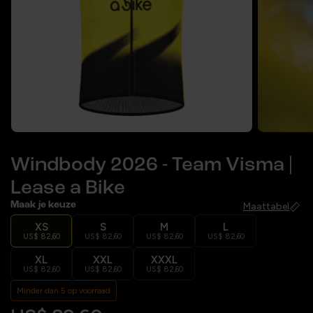
Windbody 2026 - Team Visma |
Lease a Bike
Maak je keuze
Maattabel
XS
S
M
L
US$ 82,60
US$ 82,60
US$ 82,60
US$ 82,60
XL
XXL
XXXL
US$ 82,60
US$ 82,60
US$ 82,60
Minder dan 5 op voorraad