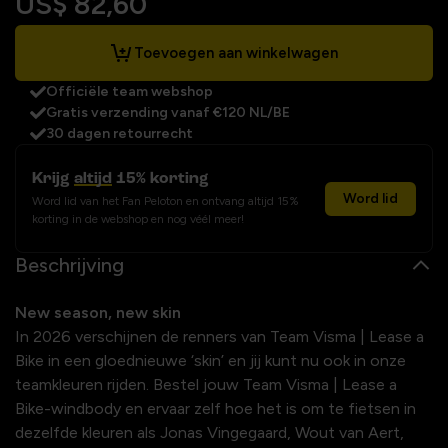
US$ 82,60
Toevoegen aan winkelwagen
Officiële team webshop
Gratis verzending vanaf €120 NL/BE
30 dagen retourrecht
Krijg
altijd
15% korting
Word lid
Word lid van het Fan Peloton en ontvang altijd 15%
korting in de webshop en nog véél meer!
Beschrijving
New season, new skin
In 2026 verschijnen de renners van Team Visma | Lease a
Bike in een gloednieuwe ‘skin’ en jij kunt nu ook in onze
teamkleuren rijden. Bestel jouw Team Visma | Lease a
Bike-windbody en ervaar zelf hoe het is om te fietsen in
dezelfde kleuren als Jonas Vingegaard, Wout van Aert,