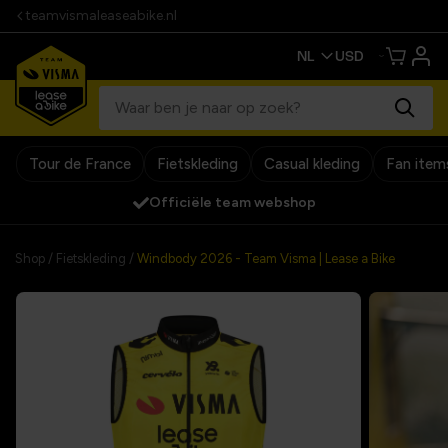
teamvismaleaseabike.nl
Tour de France
Fietskleding
Casual kleding
Fan item
Officiële team webshop
Shop
/
Fietskleding
/
Windbody 2026 - Team Visma | Lease a Bike