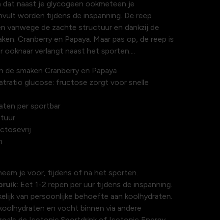
n dat naast je glycogeen ookmeteen je
vult worden tijdens de inspanning. De reep
ten vanwege de zachte structuur en dankzij de
ken: Cranberry en Papaya. Maar pas op, de reep is
er ooknaar verlangt naast het sporten....
in de smaken Cranberry en Papaya
atratio glucose: fructose zorgt voor snelle
aten per sportbar
tuur
ctosevrij
m
eem je voor, tijdens of na het sporten.
ruik:
Eet 1-2 repen per uur tijdens de inspanning.
kelijk van persoonlijke behoefte aan koolhydraten.
koolhydraten en vocht binnen via andere
zoals de Isotonic Sportdrink of Isotonic Energy