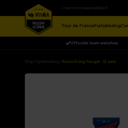
teamvismaleaseabike.nl
Tour de France
Fietskleding
Cas
Officiële team webshop
Shop
/
Sportvoeding
/
Amacx Energy Nougat - 12-pack