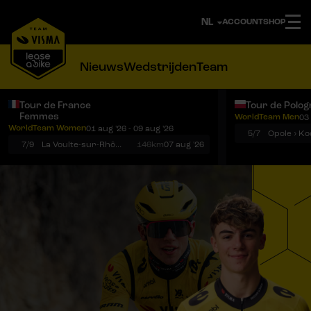
ACCOUNT
SHOP
Nieuws
Wedstrijden
Team
Tour de France
Tour de Polog
Femmes
WorldTeam Men
03 
Notificaties
Menu
WorldTeam Women
01 aug '26 - 09 aug '26
5/7
7/9
La Voulte-sur-Rhône › Mont Ventoux
146km
07 aug '26