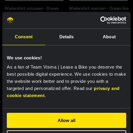
Wielershirt vrouwen - Dream
Wielershirt mannen - Dream like
like a champion
a champion
€ 85,00
€ 85,00
Nieuw
Nieuw
Consent
Details
About
We use cookies!
As a fan of Team Visma | Lease a Bike you deserve the
best possible digital experience. We use cookies to make
the website work better and to provide you with a
targeted and personalized offer. Read our
privacy and
cookie statement
.
Wielershirt kids - Dream like a
Buckethat - Team Visma |
champion
Lease a Bike
Allow all
€ 60,00
€ 25,00