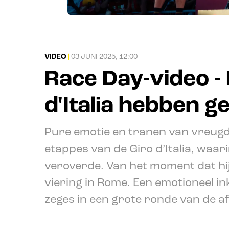
VIDEO
|
03 JUNI 2025, 12:00
Race Day-video -
d'Italia hebben 
Pure emotie en tranen van vreugde
etappes van de Giro d’Italia, waar
veroverde. Van het moment dat hij
viering in Rome. Een emotioneel i
zeges in een grote ronde van de a