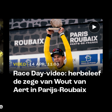
VIDEO |
14 APR, 11:03
Race Day-video: herbeleef
de zege van Wout van
Aert in Parijs-Roubaix
e