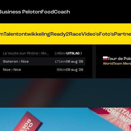
Business Peloton
FoodCoach
am
Talentontwikkeling
Ready2Race
Video's
Foto's
Partn
La Voulte-sur-Rhône › Mont Ventoux
146km
UITSLAG
Tour de Pol
Sisteron › Nice
171km
08 aug '26
WorldTeam Men
Nice › Nice
99km
09 aug '26