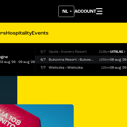
ACCOUNT
ers
Hospitality
Events
5/7
Opole › Kocierz Resort
218km
UITSLAG
ogne
6/7
Bukovina Resort › Bukowina Tatrzańska
125km
08 aug '26
03 aug '26 - 09 aug '26
7/7
Wieliczka › Wieliczka
12km
09 aug '26